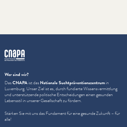
cnapa
Wer sind wir?
Das
CNAPA
ist das
Nationale Sucht­präven­tion­szen­trum
in
Luxemburg. Unser Ziel ist es, durch fundierte Wis­sensver­mit­tlung
und unter­stützende politische Entschei­dun­gen einen gesunden
Lebensstil in unserer Gesellschaft zu fördern.
Stärken Sie mit uns das Fundament für eine gesunde Zukunft – für
alle!