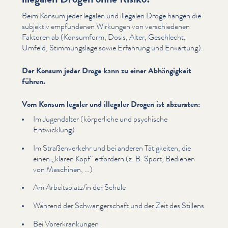
Beim Konsum jeder legalen und illegalen Droge hängen die
subjektiv empfundenen Wirkungen von ver­schiede­nen
Faktoren ab (Konsumform, Dosis, Alter, Geschlecht,
Umfeld, Stim­mungslage sowie Erfahrung und Erwartung).
Der Konsum jeder Droge kann zu einer Abhängigkeit
führen.
Vom Konsum legaler und illegaler Drogen ist abzuraten:
Im Jugendalter (körperliche und psychische
Entwicklung)
Im Straßen­verkehr und bei anderen Tätigkeiten, die
einen
„
klaren Kopf“ erfordern (z. B. Sport, Bedienen
von Maschinen, …)
Am Arbeitsplatz/​in der Schule
Während der Schwanger­schaft und der Zeit des Stillens
Bei Vor­erkrankun­gen