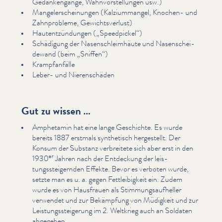
Gedankengänge, Wah­n­vorstel­lun­gen usw.)
Man­gel­er­schei­n­un­gen (Kalz­i­um­man­gel, Knochen- und
Zah­n­prob­leme, Gewichtsver­lust)
Hau­t­entzün­dun­gen („Speedpickel“)
Schädigung der Nasen­schleimhäute und Nasen­schei­
de­wand (beim
„
Sniffen“)
Kramp­fan­fälle
Leber- und Nieren­schä­den
Gut zu wissen …
Amphetamin hat eine lange Geschichte. Es wurde
bereits 1887 erstmals synthetisch hergestellt. Der
Konsum der Substanz verbreitete sich aber erst in den
er
1930
Jahren nach der Entdeckung der leis­
tungssteigern­den Effekte. Bevor es verboten wurde,
setzte man es u. a. gegen Fet­tleibigkeit ein. Zudem
wurde es von Hausfrauen als Stim­mungsaufheller
verwendet und zur Bekämpfung von Müdigkeit und zur
Leis­tungssteigerung im 2. Weltkrieg auch an Soldaten
abgegeben.