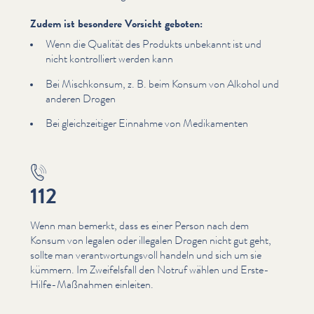
Zudem ist besondere Vorsicht geboten:
Wenn die Qualität des Produkts unbekannt ist und
nicht kon­trol­liert werden kann
Bei Mischkonsum, z. B. beim Konsum von Alkohol und
anderen Drogen
Bei gle­ichzeit­iger Einnahme von Medika­menten
112
Wenn man bemerkt, dass es einer Person nach dem
Konsum von legalen oder illegalen Drogen nicht gut geht,
sollte man ver­ant­wor­tungsvoll handeln und sich um sie
kümmern. Im Zweifels­fall den Notruf wählen und Erste-
Hilfe-Maßnahmen einleiten.