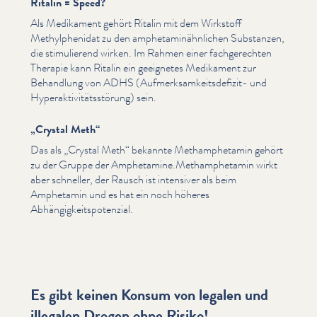
Ritalin = Speed?
Als Medikament gehört Ritalin mit dem Wirkstoff
Methylphenidat zu den amphet­a­m­inähn­lichen Substanzen,
die stim­ulierend wirken. Im Rahmen einer fachgerecht­en
Therapie kann Ritalin ein geeignetes Medikament zur
Behandlung von ADHS (Aufmerk­samkeits­de­fiz­it- und
Hyper­ak­tiv­itätsstörung) sein.
„
Crystal Meth“
Das als
„
Crystal Meth“ bekannte Metham­phet­a­min gehört
zu der Gruppe der Amphetamine.Methamphetamin wirkt
aber schneller, der Rausch ist intensiver als beim
Amphetamin und es hat ein noch höheres
Abhängigkeitspoten­zial.
Es gibt keinen Konsum von legalen und
illegalen Drogen ohne Risiko!