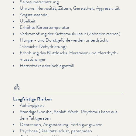
Selb­stüber­schätzung
Unruhe, Nervosität, Zittern, Gereiztheit, Aggres­siv­ität
Angstzustände
Übelkeit
Erhöhte Kör­pertem­per­atur
Verkramp­fung der Kiefer­musku­latur (Zäh­neknirschen)
Hunger- und Durst­ge­füh­le werden unterdrückt
(Vorsicht: Dehy­drierung)
Erhöhung des Blutdrucks, Herzrasen und Herzrhyth­
musstörun­gen
Herzinfarkt oder Schla­gan­fall
Langfristige Risiken
Abhängigkeit
Ständige Unruhe, Schlaf-Wach-Rhythmus kann aus
dem Taktgeraten
Depression, Angst­störung, Ver­fol­gungswahn
Psychose (Real­itätsver­lust, paranoiden