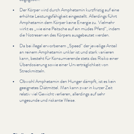
Der Körper wird durch Amphetamin kurzfristig auf eine
erhöhte Leis­tungs­fähigkeit eingestellt. Allerdings führt
Amphetamin dem Körper keine Energie zu. Vielmehr
wirkt es
„
wie eine Peitsche auf ein müdes Pferd“, indem
die Notreserven des Körpers ausgebeutet werden.
Da bei illegal erworbenem
„
Speed“ der jeweilige Anteil
an reinem Amphetamin unklar ist und stark variieren
kann, besteht für Kon­sum­ierende stets das Risiko einer
Über­dosierung sowie einer Unverträglichkeit von
Streck­mit­teln.
Obwohl Amphetamin den Hunger dämpft, ist es kein
geeignetes Diätmittel. Man kann zwar in kurzer Zeit
relativ viel Gewicht verlieren, allerdings auf sehr
ungesunde und riskante Weise.