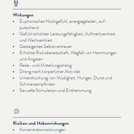
Wirkungen
Eupho­risches Hochgefühl, energiege­laden, auf­
putschend
Gefühl erhöhter Leis­tungs­fähigkeit, Aufmerk­samkeit
und Wachsamkeit
Gesteigertes Selb­stver­trauen
Erhöhte Risikobere­itschaft, Wegfall von Hemmungen
und Ängsten
Rede- und Mit­teilungs­drang
Drang nach kör­per­lich­er Aktivität
Unter­drück­ung von Müdigkeit, Hunger, Durst und
Schmerzempfind­en
Sexuelle Stimulation und Enthemmung
Risiken und Nebenwirkungen
Konzen­tra­tionsstörun­gen