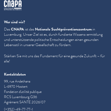
cnapa
Wer sind wir?
Das
CNAPA
ist das
Nationale Sucht­präven­tion­szen­trum
in
Luxemburg. Unser Ziel ist es, durch fundierte Wis­sensver­mit­tlung
und unter­stützende politische Entschei­dun­gen einen gesunden
Lebensstil in unserer Gesellschaft zu fördern.
Stärken Sie mit uns das Fundament für eine gesunde Zukunft – für
alle!
Kontaktdaten
99, rue Andethana
L-6970 Hostert
Fondation d'utilité publique
RCS Luxembourg G36
Agrément SANTE 2026/07
(+352)-49-77-77-1