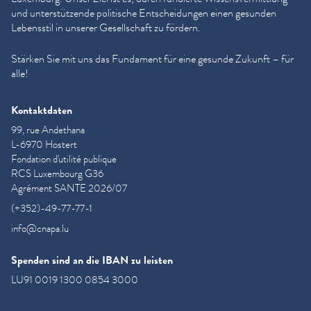
und unter­stützende politische Entschei­dun­gen einen gesunden
Lebensstil in unserer Gesellschaft zu fördern.
Stärken Sie mit uns das Fundament für eine gesunde Zukunft – für
alle!
Kontaktdaten
99, rue Andethana
L-6970 Hostert
Fondation d'utilité publique
RCS Luxembourg G36
Agrément SANTE 2026/07
(+352)-49-77-77-1
info@cnapa.lu
Spenden sind an die IBAN zu leisten
LU91 0019 1300 0854 3000