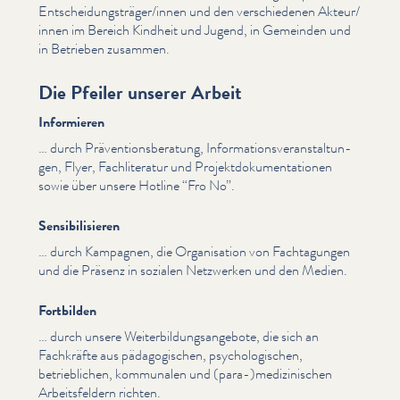
Entscheidungsträger/​innen und den ver­schiede­nen Akteur/​
innen im Bereich Kindheit und Jugend, in Gemeinden und
in Betrieben zusammen.
Die Pfeiler unserer Arbeit
Informieren
… durch Präven­tions­ber­atung, Infor­ma­tionsver­anstal­tun­
gen, Flyer, Fach­lit­er­atur und Pro­jek­t­doku­men­ta­tio­nen
sowie über unsere Hotline
“
Fro No”.
Sensibilisieren
… durch Kampagnen, die Organ­i­sa­tion von Fach­ta­gun­gen
und die Präsenz in sozialen Netzwerken und den Medien.
Fortbilden
… durch unsere Weit­er­bil­dungsange­bote, die sich an
Fachkräfte aus päd­a­gogis­chen, psy­chol­o­gis­chen,
betrieblichen, kommunalen und (para-)medizinischen
Arbeits­feldern richten.