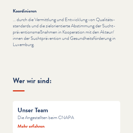
Koordinieren
… durch die Vermittlung und Entwicklung von Qual­itäts­
stan­dards und die zielo­ri­en­tierte Abstimmung der Sucht­
präven­tion­s­maß­nah­men in Kooperation mit den Akteur/​
innen der Sucht­präven­tion und Gesund­heits­förderung in
Luxemburg.
Wer wir sind:
Unser Team
Die Angestellten beim CNAPA
Mehr erfahren