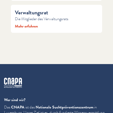
Verwaltungsrat
Die Mitglieder des Verwaltungsrats
Mehr erfahren
cnapa
Wer sind wir?
Das
CNAPA
ist das
Nationale Sucht­präven­tion­szen­trum
in
Luxemburg. Unser Ziel ist es, durch fundierte Wis­sensver­mit­tlung