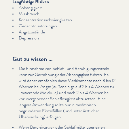
Langfristige Risiken
Abhängigkeit
Missbrauch
Konzen­tra­tionss­chwierigkeit­en
Gedächt­nis­störun­gen
Angstzustände
Depression
Gut zu wissen …
Die Einnahme von Schlaf- und Beruhi­gungsmit­teln
kann zur Gewöhnung oder Abhängigkeit führen. Es
wird daher empfohlen diese Medikamente nach 8 bis 12
Wochen bei Angst (außer einige auf 2 bis 4 Wochen zu
lim­i­tierende Moleküle) und nach 2 bis 4 Wochen bei
vorüberge­hen­der Schlaflosigkeit abzusetzen. Eine
längere Anwendung sollte nur in medizinisch
begründeten Einzelfällen (und unter ärztlicher
Überwachung) erfolgen.
Wenn Beruhigungs- oder Schlafmit­tel über einen