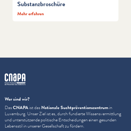
Substanzbroschüre
Mehr erfahren
cnapa
Wer sind wir?
Das
CNAPA
ist das
Nationale Sucht­präven­tion­szen­trum
in
Luxemburg. Unser Ziel ist es, durch fundierte Wis­sensver­mit­tlung
und unter­stützende politische Entschei­dun­gen einen gesunden
Lebensstil in unserer Gesellschaft zu fördern.