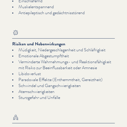
Ein­schläfer­nd
Muske­lentspan­nend
Antiepilep­tisch und gedächt­nis­störend
Risiken und Nebenwirkungen
Müdigkeit, Niedergeschla­gen­heit und Schläfrigkeit
Emotionale Abges­tumpftheit
Verminderte Wahrnehmungs- und Reak­tions­fähigkeit
mit Risiko zur Bee­in­fluss­barkeit oder Amnesie
Libidover­lust
Paradoxale Effekte (Enthemmtheit, Gereiztheit)
Schwindel und Gangschwierigkeit­en
Atem­schwierigkeit­en
Sturzgefahr und Unfälle