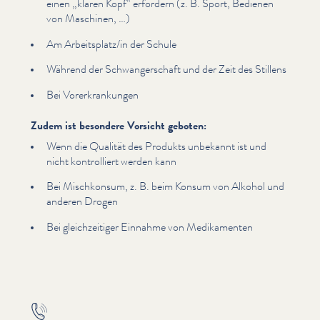
einen
„
klaren Kopf“ erfordern (z. B. Sport, Bedienen
von Maschinen, …)
Am Arbeitsplatz/​in der Schule
Während der Schwanger­schaft und der Zeit des Stillens
Bei Vor­erkrankun­gen
Zudem ist besondere Vorsicht geboten:
Wenn die Qualität des Produkts unbekannt ist und
nicht kon­trol­liert werden kann
Bei Mischkonsum, z. B. beim Konsum von Alkohol und
anderen Drogen
Bei gle­ichzeit­iger Einnahme von Medika­menten