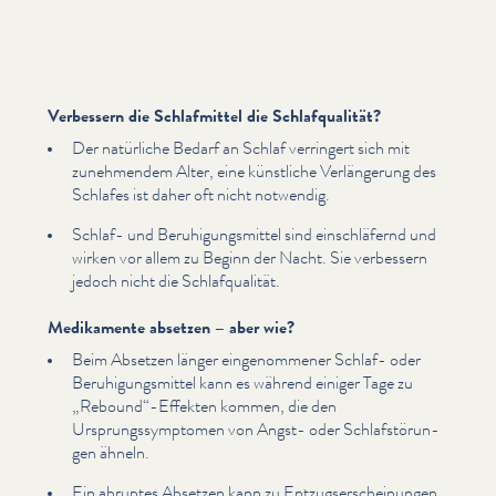
Verbessern die Schlafmittel die Schlafqualität?
Der natürliche Bedarf an Schlaf verringert sich mit
zunehmendem Alter, eine künstliche Ver­längerung des
Schlafes ist daher oft nicht notwendig.
Schlaf- und Beruhi­gungsmit­tel sind ein­schläfer­nd und
wirken vor allem zu Beginn der Nacht. Sie verbessern
jedoch nicht die Schlafqual­ität.
Medikamente absetzen – aber wie?
Beim Absetzen länger ein­genommen­er Schlaf- oder
Beruhi­gungsmit­tel kann es während einiger Tage zu
„
Rebound“-Effekten kommen, die den
Ursprungssymp­tomen von Angst- oder Schlaf­störun­
gen ähneln.
Ein abruptes Absetzen kann zu Entzugser­schei­n­un­gen