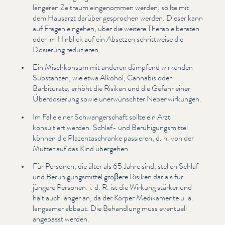
längeren Zeitraum eingenommen werden, sollte mit
dem Hausarzt darüber gesprochen werden. Dieser kann
auf Fragen eingehen, über die weitere Therapie beraten
oder im Hinblick auf ein Absetzen schrit­tweise die
Dosierung reduzieren.
Ein Mischkonsum mit anderen dämpfend wirkenden
Substanzen, wie etwa Alkohol, Cannabis oder
Barbiturate, erhöht die Risiken und die Gefahr einer
Über­dosierung sowie uner­wün­schter Neben­wirkun­gen.
Im Falle einer Schwanger­schaft sollte ein Arzt
konsultiert werden. Schlaf- und Beruhi­gungsmit­tel
können die Plazen­taschranke passieren, d. h. von der
Mutter auf das Kind übergehen.
Für Personen, die älter als 65 Jahre sind, stellen Schlaf-
und Beruhi­gungsmit­tel gröβere Risiken dar als für
jüngere Personen: i. d. R. ist die Wirkung stärker und
hält auch länger an, da der Körper Medikamente u. a.
langsamer abbaut. Die Behandlung muss eventuell
angepasst werden.