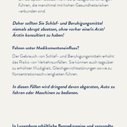
führen, die manchmal mit hohen Gesund­heit­srisiken
verbunden sind.
Daher sollten Sie Schlaf- und Beruhi­gungsmit­tel
niemals abrupt absetzen, ohne vorher eine/​n Arzt/​
Ärztin konsultiert zu haben!
Fahren unter Medikamenteneinfluss?
Der Gebrauch von Schlaf- und Beruhi­gungsmit­teln erhöht
das Risiko von Verkehrsun­fällen. Sie können auch tagsüber
zu erhöhter Müdigkeit, Gle­ichgewichtsstörun­gen sowie zu
Konzen­tra­tionss­chwierigkeit­en führen.
In diesen Fällen wird dringend davon abgeraten, Auto zu
fahren oder Maschinen zu bedienen.
In Luxemburg erhältliche Benzodiazepine und verwandte