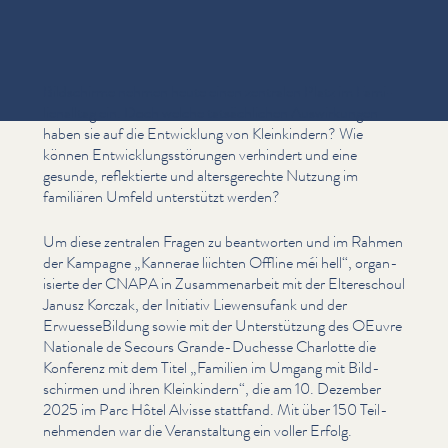
Bildschirme nehmen heute einen zentralen Platz im Fam­i­
lien­all­t­ag ein. Doch welche tat­säch­lichen Auswirkun­gen
haben sie auf die Entwicklung von Kleinkindern? Wie
können Entwick­lungsstörun­gen verhindert und eine
gesunde, reflek­tierte und alters­gerechte Nutzung im
familiären Umfeld unterstützt werden?
Um diese zentralen Fragen zu beantworten und im Rahmen
der Kampagne
„
Kannerae liichten Offline méi hell“, organ­
isierte der CNAPA in Zusam­me­nar­beit mit der Eltereschoul
Janusz Korczak, der Initiativ Liewen­s­u­fank und der
Erwuesse­Bil­dung sowie mit der Unter­stützung des OEuvre
Nationale de Secours Grande-Duchesse Charlotte die
Konferenz mit dem Titel
„
Familien im Umgang mit Bild­
schir­men und ihren Kleinkindern“, die am 10. Dezember
2025 im Parc Hôtel Alvisse stattfand. Mit über 150 Teil­
nehmenden war die Ver­anstal­tung ein voller Erfolg.