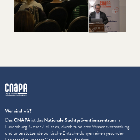
+40
cnapa
Wer sind wir?
Das
CNAPA
ist das
Nationale Sucht­präven­tion­szen­trum
in
Luxemburg. Unser Ziel ist es, durch fundierte Wis­sensver­mit­tlung
und unter­stützende politische Entschei­dun­gen einen gesunden
Lebensstil in unserer Gesellschaft zu fördern.