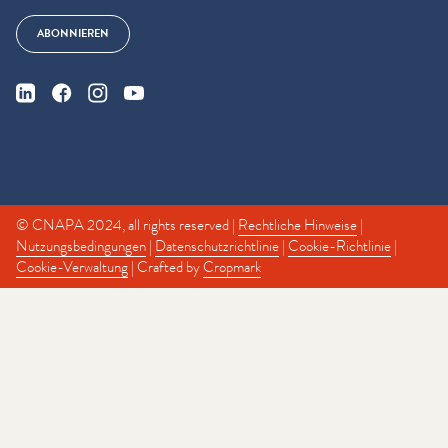
ABONNIEREN
© CNAPA 2024, all rights reserved |
Rechtliche Hinweise
|
Nutzungsbedingungen
|
Datenschutzrichtlinie
|
Cookie-Richtlinie
|
Cookie-Verwaltung
| Crafted by
Cropmark