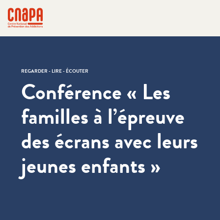
Passer directement au contenu
Panneau de gestion des cookies
cnapa
REGARDER - LIRE - ÉCOUTER
Conférence « Les
familles à l’épreuve
des écrans avec leurs
jeunes enfants »