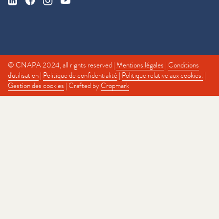
© CNAPA 2024, all rights reserved |
Mentions légales
|
Conditions
d'utilisation
|
Politique de confidentialité
|
Politique relative aux cookies.
|
Gestion des cookies
| Crafted by
Cropmark