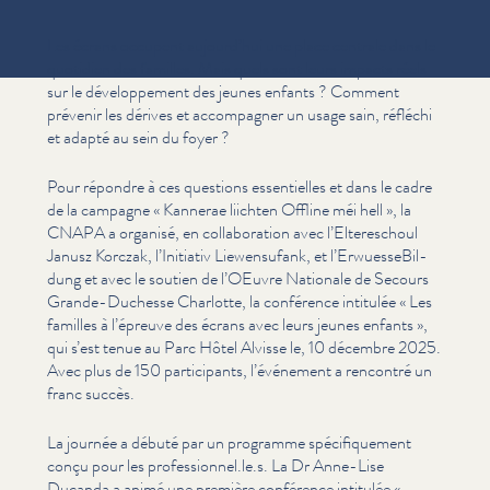
Les écrans occupent aujourd’hui une place centrale dans le
quotidien des familles. Mais quels sont leurs impacts réels
sur le développe­ment des jeunes enfants ? Comment
prévenir les dérives et accompagner un usage sain, réfléchi
et adapté au sein du foyer ?
Pour répondre à ces questions essen­tielles et dans le cadre
de la campagne « Kannerae liichten Offline méi hell », la
CNAPA a organisé, en col­lab­o­ra­tion avec l’El­tereschoul
Janusz Korczak, l’Initiativ Liewen­s­u­fank, et l’Er­wuesse­Bil­
dung et avec le soutien de l’OEuvre Nationale de Secours
Grande-Duchesse Charlotte, la conférence intitulée « Les
familles à l’épreuve des écrans avec leurs jeunes enfants »,
qui s’est tenue au Parc Hôtel Alvisse le, 10 décembre 2025.
Avec plus de 150 par­tic­i­pants, l’événement a rencontré un
franc succès.
La journée a débuté par un programme spé­ci­fique­ment
conçu pour les professionnel.le.s. La Dr Anne-Lise
Ducanda a animé une première conférence intitulée «