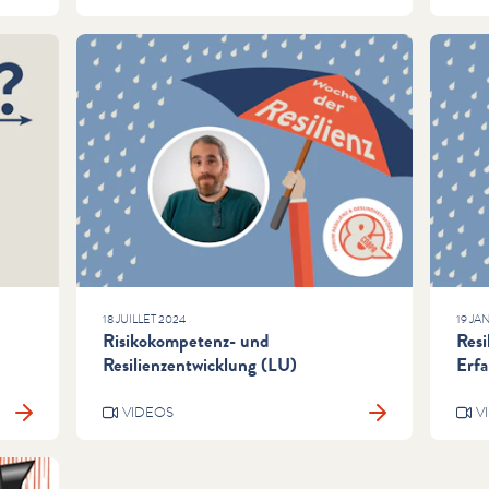
18 JUILLET 2024
19 JA
Risikokompetenz- und
Resi
Resilienzentwicklung (LU)
Erf
VIDEOS
V