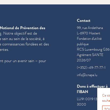
Contact
National de Prévention des
99, rue Andethana
. Notre objectif est de
L-6970 Hostert
sain au sein de la société, à
Fondation d'utilité
de con­nais­sances fondées et des
publique
antes.
RCS Luxembourg G36
Agrément SANTE
2026/07
t pour un avenir sain – pour
(+352)-49-77-77-1
info@cnapa.lu
Dons à effectuer à
l’IBAN
Ce si
LU91 0019 1300 085
souha
3000
TO