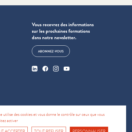
Vous recevrez des informations
sur les prochaines formations
dans notre newsletter.
ABONNEZ-VOUS
te utilise des cookies et vous donne le contrôle sur ceux que vous
4
itez activer
UT ACCEPTER
TOUT REFUSER
PERSONNALISER