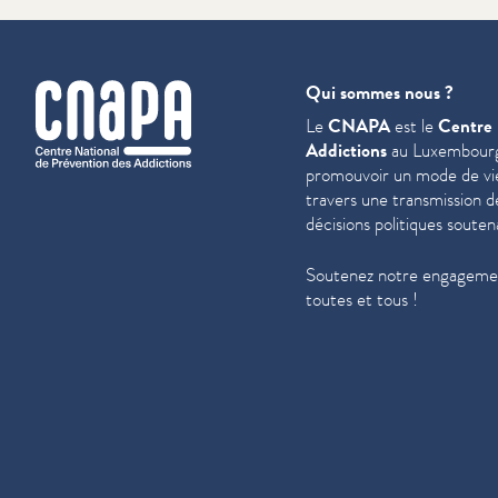
cnapa
Qui sommes nous ?
Le
CNAPA
est le
Centre 
Addictions
au Luxembourg
promouvoir un mode de vie 
travers une trans­mis­sion 
décisions politiques souten
Soutenez notre engagemen
toutes et tous !