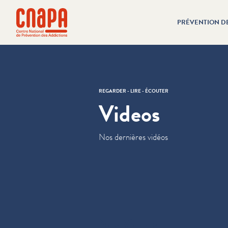
Passer directement au contenu
Panneau de gestion des cookies
PRÉVENTION D
cnapa
REGARDER - LIRE - ÉCOUTER
Videos
Nos dernières vidéos
Nos Videos