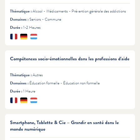
Thématique :
Alcool - Médicaments - Prévention générale des addictions
Domaines :
Seniors - Commune
Durée :
1-2 Heures
Français
Deutsch
Lëtzebuergesch
Langues :
Compétences socio-émotionnelles dans les professions d'aide
Thématique :
Autres
Domaines :
Éducation formelle - Éducation non formelle
Durée :
1 Heure
Français
Deutsch
Lëtzebuergesch
Langues :
Smartphone, Tablette & Cie – Grandir en santé dans le
monde numérique