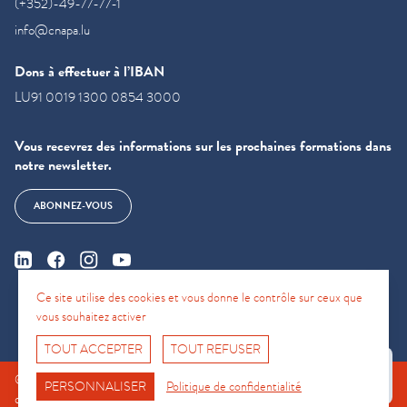
(+352)-49-77-77-1
info@cnapa.lu
Dons à effectuer à l’IBAN
LU91 0019 1300 0854 3000
Vous recevrez des informations sur les prochaines formations dans
notre newsletter.
ABONNEZ-VOUS
Ce site utilise des cookies et vous donne le contrôle sur ceux que
vous souhaitez activer
TOUT ACCEPTER
TOUT REFUSER
Fro No
© CNAPA 2024, all rights reserved |
Mentions légales
|
Conditions
Support Hotline
PERSONNALISER
Politique de confidentialité
d'utilisation
|
Politique de confidentialité
|
Politique relative aux cookies.
|