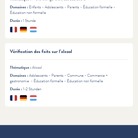
Domaines :
Enfants - Adolescents - Parents - Éducation formelle -
Éducation non formelle
Durée :
1 Stunde
Français
Deutsch
Lëtzebuergesch
Langues :
Vérification des faits sur l’alcool
Thématique :
Alcool
Domaines :
Adolescents - Parents - Commune - Commerce +
gastronomie - Éducation formelle - Éducation non formelle
Durée :
1-2 Stunden
Français
Deutsch
Lëtzebuergesch
Langues :