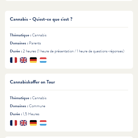
Cannabis - Qu'est-ce que c'est ?
Thématique :
Cannabis
Domaines :
Parents
Durée :
2 heures (1 heure de présentation / 1 heure de questions-réponses)
Français
English
Deutsch
Lëtzebuergesch
Langues :
Cannabiskoffer on Tour
Thématique :
Cannabis
Domaines :
Commune
Durée :
1,5 Heures
Français
English
Deutsch
Lëtzebuergesch
Langues :