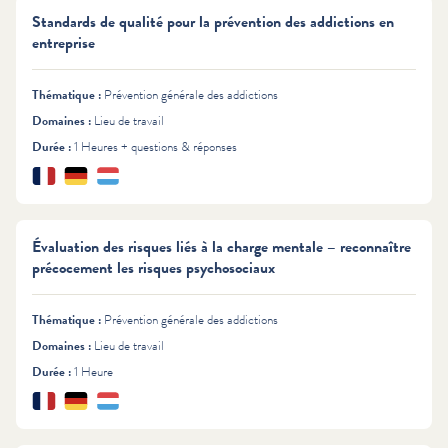
Standards de qualité pour la prévention des addictions en
entreprise
Thématique :
Prévention générale des addictions
Domaines :
Lieu de travail
Durée :
1 Heures + questions & réponses
Français
Deutsch
Lëtzebuergesch
Langues :
Évaluation des risques liés à la charge mentale – reconnaître
précocement les risques psychosociaux
Thématique :
Prévention générale des addictions
Domaines :
Lieu de travail
Durée :
1 Heure
Français
Deutsch
Lëtzebuergesch
Langues :