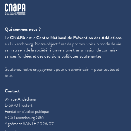
cnapa
Qui sommes nous ?
Le
CNAPA
est le
Centre National de Prévention des Addictions
au Luxembourg. Notre objectif est de promouvoir un mode de vie
sain au sein de la société, à travers une trans­mis­sion de con­nais­
sances fondées et des décisions politiques soutenantes.
Soutenez notre engagement pour un avenir sain – pour toutes et
tous !
Contact
99, rue Andethana
L-6970 Hostert
Fondation d'utilité publique
RCS Luxembourg G36
Agrément SANTE 2026/07