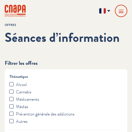
Passer directement au contenu
Panneau de gestion des cookies
cnapa
FR
OFFRES
Séances d’information
Filtrer les offres
Thématique
Alcool
Cannabis
Médicaments
Médias
Prévention générale des addictions
Autres