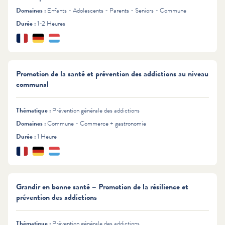
Domaines :
Enfants - Adolescents - Parents - Seniors - Commune
Durée :
1-2 Heures
Français
Deutsch
Lëtzebuergesch
Langues :
Promotion de la santé et prévention des addictions au niveau
communal
Thématique :
Prévention générale des addictions
Domaines :
Commune - Commerce + gastronomie
Durée :
1 Heure
Français
Deutsch
Lëtzebuergesch
Langues :
Grandir en bonne santé – Promotion de la résilience et
prévention des addictions
Thématique :
Prévention générale des addictions