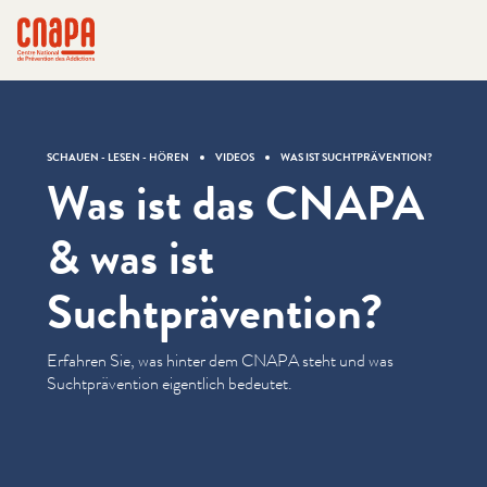
Direkt zum Inhalt springen
Cookie-Einstellungen
cnapa
SCHAUEN - LESEN - HÖREN
VIDEOS
WAS IST SUCHTPRÄVENTION?
Was ist das CNAPA
& was ist
Suchtprävention?
Erfahren Sie, was hinter dem CNAPA steht und was
Sucht­präven­tion eigentlich bedeutet.