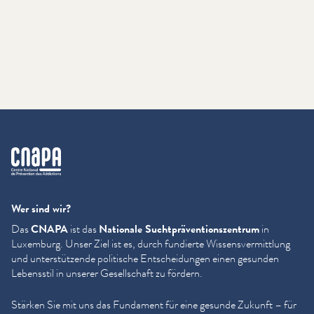
cnapa
Wer sind wir?
Das
CNAPA
ist das
Nationale Sucht­präven­tion­szen­trum
in
Luxemburg. Unser Ziel ist es, durch fundierte Wis­sensver­mit­tlung
und unter­stützende politische Entschei­dun­gen einen gesunden
Lebensstil in unserer Gesellschaft zu fördern.
Stärken Sie mit uns das Fundament für eine gesunde Zukunft – für