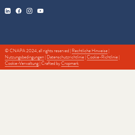
© CNAPA 2024, all rights reserved |
Rechtliche Hinweise
|
Nutzungsbedingungen
|
Datenschutzrichtlinie
|
Cookie-Richtlinie
|
Cookie-Verwaltung
| Crafted by
Cropmark