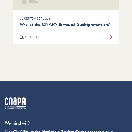
30 SEPTEMBER 2025
Was ist das CNAPA & was ist Suchtprävention?
VIDEOS
cnapa
Wer sind wir?
Das
CNAPA
ist das
Nationale Sucht­präven­tion­szen­trum
in