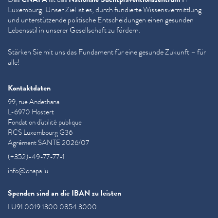
Luxemburg. Unser Ziel ist es, durch fundierte Wis­sensver­mit­tlung
und unter­stützende politische Entschei­dun­gen einen gesunden
Lebensstil in unserer Gesellschaft zu fördern.
Stärken Sie mit uns das Fundament für eine gesunde Zukunft – für
alle!
Kontaktdaten
99, rue Andethana
L-6970 Hostert
Fondation d'utilité publique
RCS Luxembourg G36
Agrément SANTE 2026/07
(+352)-49-77-77-1
info@cnapa.lu
Spenden sind an die IBAN zu leisten
LU91 0019 1300 0854 3000