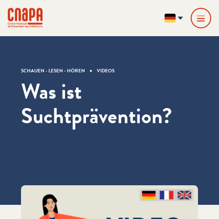
Direkt zum Inhalt springen
Cookie-Einstellungen
cnapa
DE
SCHAUEN - LESEN - HÖREN
VIDEOS
Was ist
Suchtprävention?