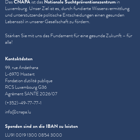
Das
CNAPA
ist das
Nationale Sucht­präven­tion­szen­trum
in
Luxemburg. Unser Ziel ist es, durch fundierte Wis­sensver­mit­tlung
und unter­stützende politische Entschei­dun­gen einen gesunden
Lebensstil in unserer Gesellschaft zu fördern.
Stärken Sie mit uns das Fundament für eine gesunde Zukunft – für
alle!
Kontaktdaten
99, rue Andethana
L-6970 Hostert
Fondation d'utilité publique
RCS Luxembourg G36
Agrément SANTE 2026/07
(+352)-49-77-77-1
info@cnapa.lu
Spenden sind an die IBAN zu leisten
LU91 0019 1300 0854 3000