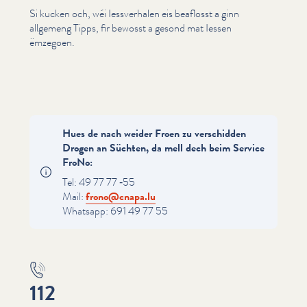
Si kucken och, wéi Iessver­halen eis beaflosst a ginn
allgemeng Tipps, fir bewosst a gesond mat Iessen
ëmzegoen.
Hues de nach weider Froen zu verschidden
Drogen an Süchten, da mell dech beim Service
FroNo:
Tel: 49 77 77 ‑55
Mail:
frono@​cnapa.​lu
Whatsapp: 691 49 77 55
112