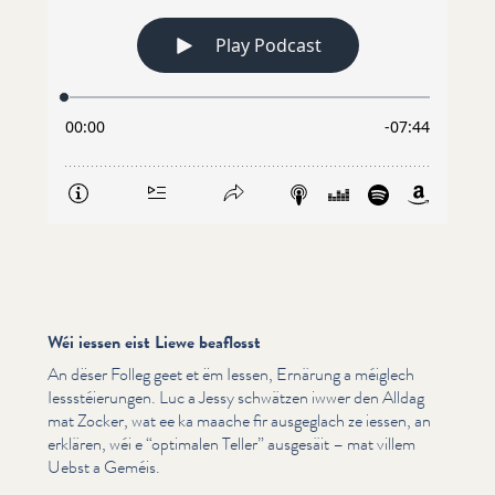
Wéi iessen eist Liewe beaflosst
An dëser Folleg geet et ëm Iessen, Ernärung a méiglech
Iessstéierun­gen. Luc a Jessy schwätzen iwwer den Alldag
mat Zocker, wat ee ka maache fir ausgeglach ze iessen, an
erklären, wéi e
“
optimalen Teller” ausgesäit – mat villem
Uebst a Geméis.