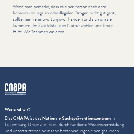
Wenn man bemerkt, dass es einer Person nach dem
Konsum von legalen oder illegalen Drogen nicht gut geht,
sollte man ver­ant­wor­tungsvoll handeln und sich um sie
kümmern. Im Zweifels­fall den Notruf wählen und Erste-
Hilfe-Maßnahmen einleiten.
cnapa
Wer sind wir?
Das
CNAPA
ist das
Nationale Sucht­präven­tion­szen­trum
in
Luxemburg. Unser Ziel ist es, durch fundierte Wis­sensver­mit­tlung
und unter­stützende politische Entschei­dun­gen einen gesunden