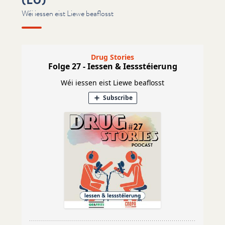
Wéi iessen eist Liewe beaflosst