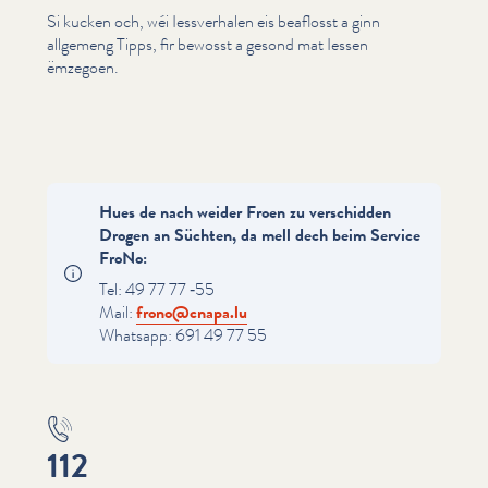
Si kucken och, wéi Iessver­halen eis beaflosst a ginn
allgemeng Tipps, fir bewosst a gesond mat Iessen
ëmzegoen.
Hues de nach weider Froen zu verschidden
Drogen an Süchten, da mell dech beim Service
FroNo:
Tel: 49 77 77 ‑55
Mail:
frono@​cnapa.​lu
Whatsapp: 691 49 77 55
112