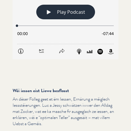
Wéi iessen eist Liewe beaflosst
An dëser Folleg geet et ëm Iessen, Ernärung a méiglech
Iessstéierun­gen. Luc a Jessy schwätzen iwwer den Alldag
mat Zocker, wat ee ka maache fir ausgeglach ze iessen, an
erklären, wéi e
“
optimalen Teller” ausgesäit – mat villem
Uebst a Geméis.