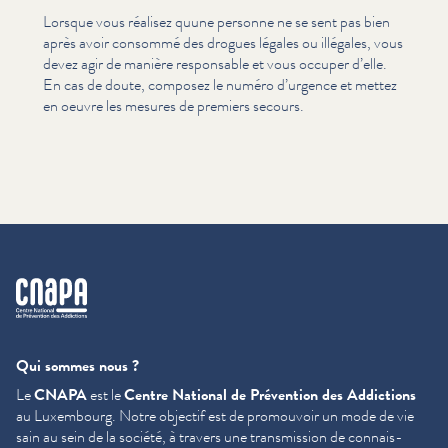
Lorsque vous réalisez quune personne ne se sent pas bien
après avoir consommé des drogues légales ou illégales, vous
devez agir de manière responsable et vous occuper d’elle.
En cas de doute, composez le numéro d’urgence et mettez
en oeuvre les mesures de premiers secours.
cnapa
Qui sommes nous ?
Le
CNAPA
est le
Centre National de Prévention des Addictions
au Luxembourg. Notre objectif est de promouvoir un mode de vie
sain au sein de la société, à travers une trans­mis­sion de con­nais­