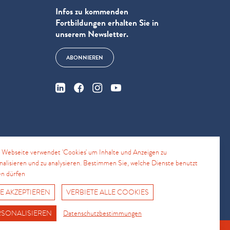
Infos zu kommenden
Fortbildungen erhalten Sie in
unserem Newsletter.
ABONNIEREN
e
 Webseite verwendet 'Cookies' um Inhalte und Anzeigen zu
nalisieren und zu analysieren. Bestimmen Sie, welche Dienste benutzt
n dürfen
4
E AKZEPTIEREN
VERBIETE ALLE COOKIES
Fro No
Support Hotline
RSONALISIEREN
Datenschutzbestimmungen