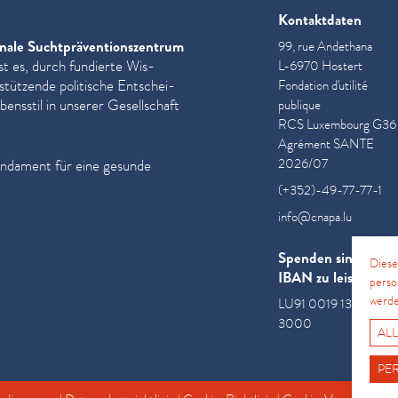
Kontaktdaten
nale Sucht­präven­tion­szen­trum
99, rue Andethana
st es, durch fundierte Wis­
L-6970 Hostert
­stützende politische Entschei­
Fondation d'utilité
ensstil in unserer Gesellschaft
publique
RCS Luxembourg G36
Agrément SANTE
2026/07
undament für eine gesunde
(+352)-49-77-77-1
info@cnapa.lu
Spenden sind an di
Diese
IBAN zu leisten
perso
werde
LU91 0019 1300 085
3000
ALL
PE