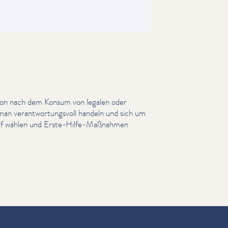
son nach dem Konsum von legalen oder
 man ver­ant­wor­tungsvoll handeln und sich um
truf wählen und Erste-Hilfe-Maßnahmen