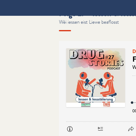
Folge 27 - Iessen & Iess
Wéi iessen eist Liewe beaflosst