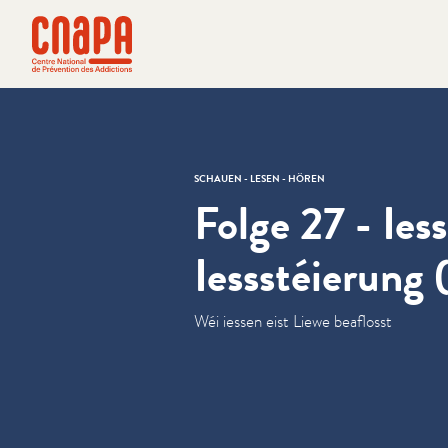
Direkt zum Inhalt springen
Cookie-Einstellungen
cnapa
SCHAUEN - LESEN - HÖREN
Folge 27 - Ies
Iessstéierung 
Wéi iessen eist Liewe beaflosst