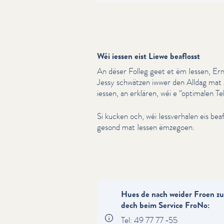
Wéi iessen eist Liewe beaflosst
An dëser Folleg geet et ëm Iessen, Ern
Jessy schwätzen iwwer den Alldag mat 
iessen, an erklären, wéi e
“
optimalen Te
Si kucken och, wéi Iessver­halen eis bea
gesond mat Iessen ëmzegoen.
Hues de nach weider Froen zu
dech beim Service FroNo:
Tel: 49 77 77 ‑55