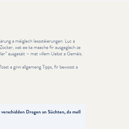
ärung a méiglech Iessstéierun­gen. Luc a
Zocker, wat ee ka maache fir ausgeglach ze
ller” ausgesäit – mat villem Uebst a Geméis.
flosst a ginn allgemeng Tipps, fir bewosst a
 verschidden Drogen an Süchten, da mell