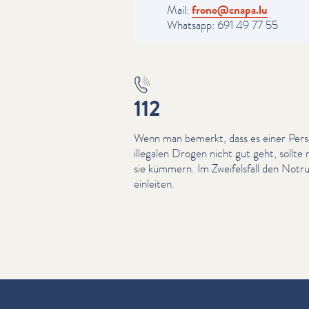
Mail:
frono@​cnapa.​lu
Whatsapp: 691 49 77 55
112
Wenn man bemerkt, dass es einer Per
illegalen Drogen nicht gut geht, sollte
sie kümmern. Im Zweifels­fall den No
einleiten.