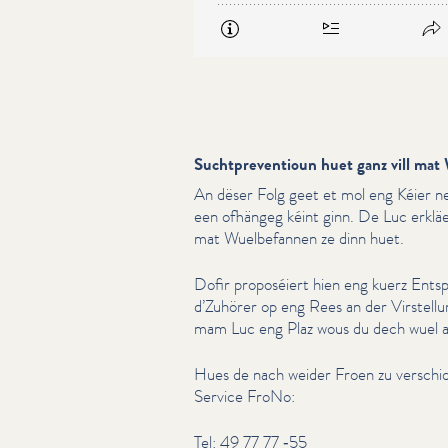
Suchtpreventioun huet ganz vill mat
An dëser Folg geet et mol eng Kéier 
een ofhängeg kéint ginn. De Luc erkläert
mat Wuel­be­fan­nen ze dinn huet.
Dofir proposéiert hien eng kuerz Entsp
d’Zuhörer op eng Rees an der Virstell
mam Luc eng Plaz wous du dech wuel a 
Hues de nach weider Froen zu verschi
Service FroNo:
Tel: 49 77 77 ‑55