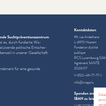
Kontaktdaten
nale Sucht­präven­tion­szen­trum
99, rue Andethana
st es, durch fundierte Wis­
L-6970 Hostert
­stützende politische Entschei­
Fondation d'utilité
ensstil in unserer Gesellschaft
publique
RCS Luxembourg G36
Agrément SANTE
2026/07
undament für eine gesunde
(+352)-49-77-77-1
info@cnapa.lu
Spenden sind an di
Diese
IBAN zu leisten
perso
werde
LU91 0019 1300 085