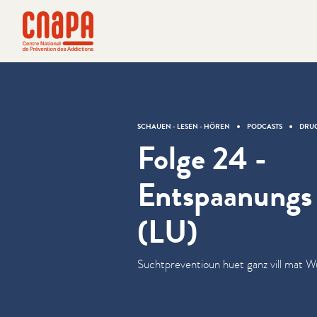
Direkt zum Inhalt springen
Cookie-Einstellungen
cnapa
SCHAUEN - LESEN - HÖREN
PODCASTS
DRUG
Folge 24 -
Entspaanungs
(LU)
Sucht­pre­ven­tioun huet ganz vill mat Wu