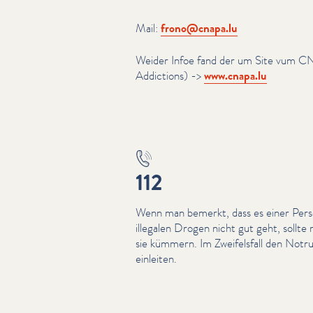
Mail:
frono@​cnapa.​lu
Weider Infoe fand der um Site vum C
Addictions) ->
www​.cnapa​.lu
112
Wenn man bemerkt, dass es einer Per
illegalen Drogen nicht gut geht, sollte
sie kümmern. Im Zweifels­fall den No
einleiten.