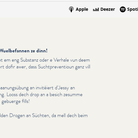
 Wuelbefannen ze dinn!
net em eng Substanz oder e Verhale vun deem
 dofir awer, dass Sucht­pre­ven­tioun ganz vill
aa­nungsübung an invitéiert d’Jessy an
ung. Looss dech drop an a besich zesumme
gebuerge fills!
dden Drogen an Süchten, da mell dech beim