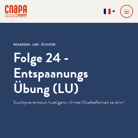
Passer directement au contenu
Panneau de gestion des cookies
cnapa
FR
REGARDER - LIRE - ÉCOUTER
Folge 24 -
Entspaanungs
Übung (LU)
Sucht­pre­ven­tioun huet ganz vill mat Wuel­be­fan­nen ze dinn!