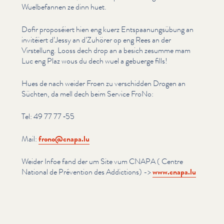
Wuel­be­fan­nen ze dinn huet.
Dofir proposéiert hien eng kuerz Entspaa­nungsübung an
invitéiert d’Jessy an d’Zuhörer op eng Rees an der
Virstellung. Looss dech drop an a besich zesumme mam
Luc eng Plaz wous du dech wuel a gebuerge fills!
Hues de nach weider Froen zu verschidden Drogen an
Süchten, da mell dech beim Service FroNo:
Tel: 49 77 77 ‑55
Mail:
frono@​cnapa.​lu
Weider Infoe fand der um Site vum CNAPA ( Centre
National de Prévention des Addictions) ->
www​.cnapa​.lu