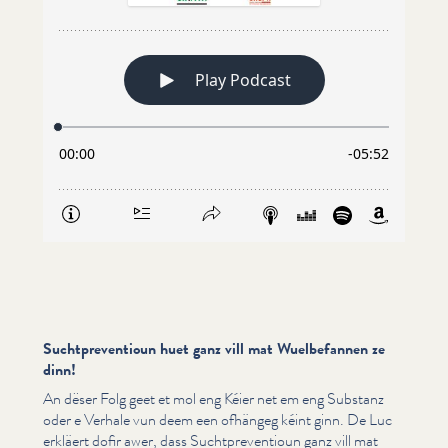
Suchtpreventioun huet ganz vill mat Wuelbefannen ze
dinn!
An dëser Folg geet et mol eng Kéier net em eng Substanz
oder e Verhale vun deem een ofhängeg kéint ginn. De Luc
erkläert dofir awer, dass Sucht­pre­ven­tioun ganz vill mat