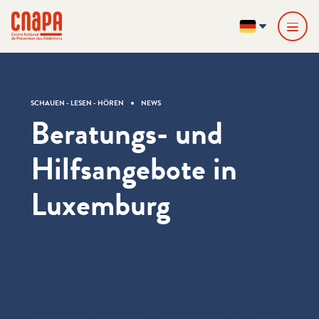
Direkt zum Inhalt springen
Cookie-Einstellungen
cnapa
DE
SCHAUEN - LESEN - HÖREN
NEWS
Beratungs- und
Hilfsangebote in
Luxemburg
Unsere beiden Broschüren
„
Spezial­isierte Hil­f­sange­bote