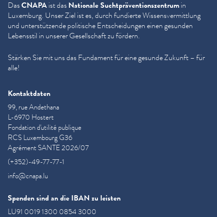
Das
CNAPA
ist das
Nationale Sucht­präven­tion­szen­trum
in
Luxemburg. Unser Ziel ist es, durch fundierte Wis­sensver­mit­tlung
und unter­stützende politische Entschei­dun­gen einen gesunden
Lebensstil in unserer Gesellschaft zu fördern.
Stärken Sie mit uns das Fundament für eine gesunde Zukunft – für
alle!
Kontaktdaten
99, rue Andethana
L-6970 Hostert
Fondation d'utilité publique
RCS Luxembourg G36
Agrément SANTE 2026/07
(+352)-49-77-77-1
info@cnapa.lu
Spenden sind an die IBAN zu leisten
LU91 0019 1300 0854 3000