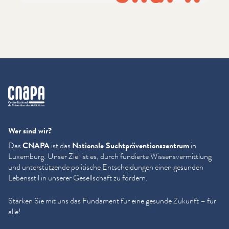
cnapa
Wer sind wir?
Das
CNAPA
ist das
Nationale Sucht­präven­tion­szen­trum
in
Luxemburg. Unser Ziel ist es, durch fundierte Wis­sensver­mit­tlung
und unter­stützende politische Entschei­dun­gen einen gesunden
Lebensstil in unserer Gesellschaft zu fördern.
Stärken Sie mit uns das Fundament für eine gesunde Zukunft – für
alle!