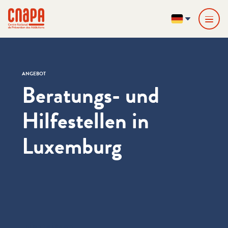
Direkt zum Inhalt springen
Cookie-Einstellungen
cnapa
DE
ANGEBOT
Beratungs- und
Hilfestellen in
Luxemburg
Informationen