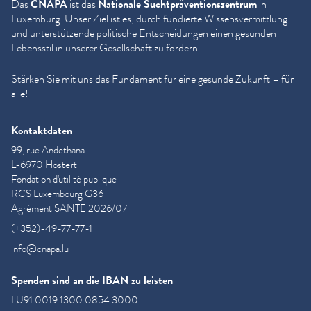
Das
CNAPA
ist das
Nationale Sucht­präven­tion­szen­trum
in
Luxemburg. Unser Ziel ist es, durch fundierte Wis­sensver­mit­tlung
und unter­stützende politische Entschei­dun­gen einen gesunden
Lebensstil in unserer Gesellschaft zu fördern.
Stärken Sie mit uns das Fundament für eine gesunde Zukunft – für
alle!
Kontaktdaten
99, rue Andethana
L-6970 Hostert
Fondation d'utilité publique
RCS Luxembourg G36
Agrément SANTE 2026/07
(+352)-49-77-77-1
info@cnapa.lu
Spenden sind an die IBAN zu leisten
LU91 0019 1300 0854 3000