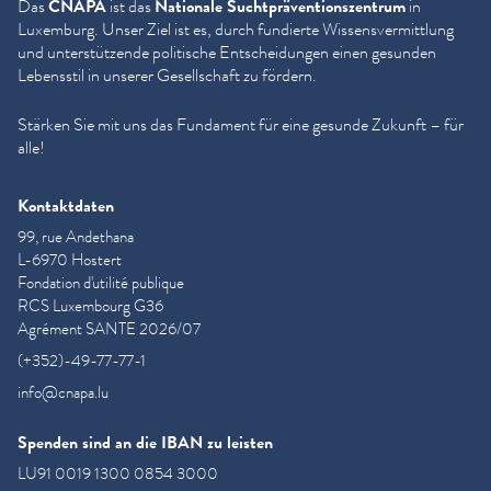
Das
CNAPA
ist das
Nationale Sucht­präven­tion­szen­trum
in
Luxemburg. Unser Ziel ist es, durch fundierte Wis­sensver­mit­tlung
und unter­stützende politische Entschei­dun­gen einen gesunden
Lebensstil in unserer Gesellschaft zu fördern.
Stärken Sie mit uns das Fundament für eine gesunde Zukunft – für
alle!
Kontaktdaten
99, rue Andethana
L-6970 Hostert
Fondation d'utilité publique
RCS Luxembourg G36
Agrément SANTE 2026/07
(+352)-49-77-77-1
info@cnapa.lu
Spenden sind an die IBAN zu leisten
LU91 0019 1300 0854 3000