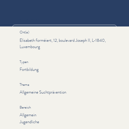
Informationen
Ort(e)
Elisabeth forméiert, 12, boulevard Joseph II, L-1840,
Luxembourg
Typen
Fortbildung
Thema
Allgemeine Suchtprävention
Bereich
Allgemein
Jugendliche