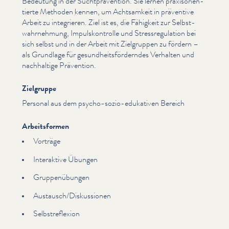
Bedeutung in der Sucht­präven­tion. Sie lernen prax­isori­en­
tierte Methoden kennen, um Achtsamkeit in präventive
Arbeit zu integrieren. Ziel ist es, die Fähigkeit zur Selb­st­
wahrnehmung, Impul­skon­trolle und Stress­reg­u­la­tion bei
sich selbst und in der Arbeit mit Zielgruppen zu fördern –
als Grundlage für gesund­heits­fördern­des Verhalten und
nachhaltige Prävention.
Zielgruppe
Personal aus dem psycho-sozio-edukativen Bereich
Arbeitsformen
Vorträge
Interaktive Übungen
Grup­penübun­gen
Austausch/​Diskussionen
Selb­stre­flex­ion