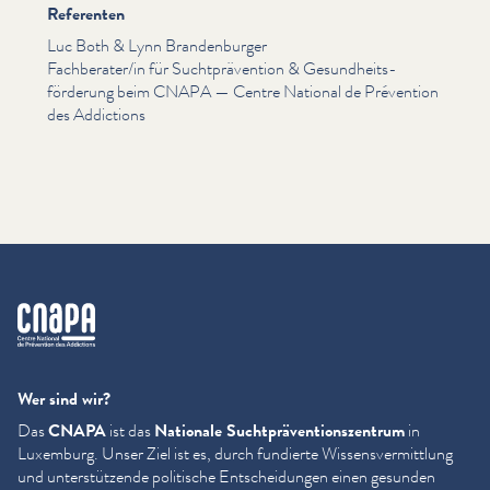
Referenten
Luc Both & Lynn Bran­den­burg­er
Fachberater/​in für Sucht­präven­tion & Gesund­heits­
förderung beim CNAPA — Centre National de Prévention
des Addictions
cnapa
Wer sind wir?
Das
CNAPA
ist das
Nationale Sucht­präven­tion­szen­trum
in
Luxemburg. Unser Ziel ist es, durch fundierte Wis­sensver­mit­tlung
und unter­stützende politische Entschei­dun­gen einen gesunden