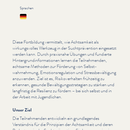
Sprachen
Deutsch
Diese Fortbildung vermittelt, wie Achtsamkeit als
wirkungsvolles Werkzeug in der Sucht­präven­tion eingesetzt
werden kann. Durch praxisnahe Übungen und fundierte
Hin­ter­grund­in­for­ma­tio­nen lernen die Teil­nehmenden,
achtsame Methoden zur Förderung von Selb­st­
wahrnehmung, Emo­tion­sreg­u­la­tion und Stress­be­wäl­ti­gung
anzuwenden. Ziel ist es, Risikover­hal­ten frühzeitig zu
erkennen, gesunde Bewäl­ti­gungsstrate­gien zu stärken und
langfristig die Resilienz zu fördern – bei sich selbst und in
der Arbeit mit Jugendlichen.
Unser Ziel
Die Teil­nehmenden entwickeln ein grundle­gen­des
Verständnis für die Prinzipien der Achtsamkeit und deren