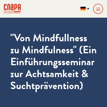
Direkt zum Inhalt springen
Cookie-Einstellungen
cnapa
DE
"Von Mindfullness
zu Mindfulness" (Ein
Einführungsseminar
zur Achtsamkeit &
Suchtprävention)