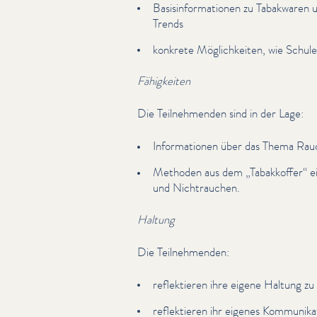
Basis­in­for­ma­tio­nen zu Tabakwaren
Trends
konkrete Möglichkeit­en, wie Schul
Fähigkeiten
Die Teil­nehmenden sind in der Lage:
Infor­ma­tio­nen über das Thema Ra
Methoden aus dem
„
Tabakkoffer“ 
und Nich­trauchen.
Haltung
Die Teil­nehmenden:
reflek­tieren ihre eigene Haltung 
reflek­tieren ihr eigenes Kom­mu­nika­