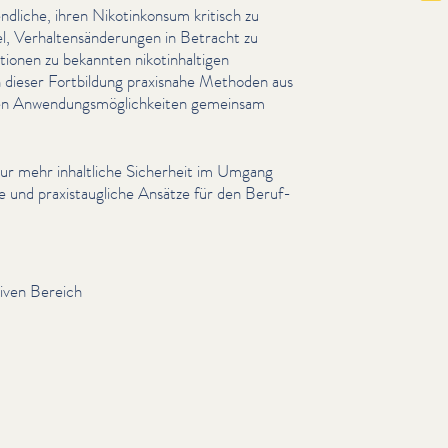
liche, ihren Nikotinkon­sum kritisch zu
el, Ver­hal­tensän­derun­gen in Betracht zu
o­nen zu bekannten nikot­in­halti­gen
 dieser Fortbildung praxisnahe Methoden aus
ren Anwen­dungsmöglichkeit­en gemeinsam
nur mehr inhaltliche Sicherheit im Umgang
und prax­is­taugliche Ansätze für den Beruf­
iven Bereich