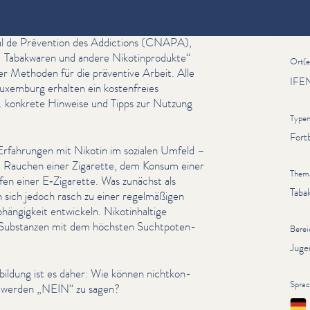
Sans Tabac 2040 hat die Fondation Cancer,
Inform
al de Prévention des Addictions (CNAPA),
 Tabakwaren und andere Nikot­in­pro­duk­te“
Ort(e
­er Methoden für die präventive Arbeit. Alle
IFEN
Luxemburg erhalten ein kosten­freies
a. konkrete Hinweise und Tipps zur Nutzung
Type
Fort
Erfahrungen mit Nikotin im sozialen Umfeld –
eim Rauchen einer Zigarette, dem Konsum einer
Them
n einer E‑Zigarette. Was zunächst als
Taba
n sich jedoch rasch zu einer regelmäßi­gen
ängigkeit entwickeln. Nikot­in­haltige
en Substanzen mit dem höchsten Sucht­poten­
Berei
Juge
tbildung ist es daher: Wie können nichtkon­
Spra
t werden
„
NEIN“ zu sagen?
Deut