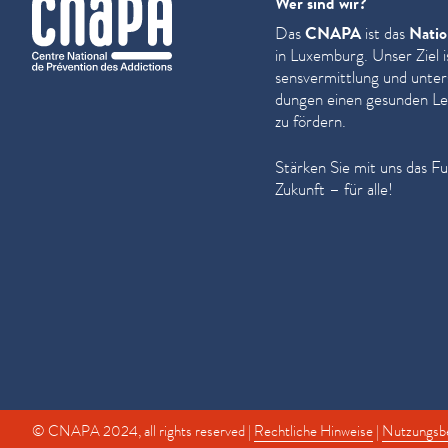
cnapa
Wer sind wir?
Das
CNAPA
ist das
Natio
in Luxemburg. Unser Ziel i
sensver­mit­tlung und unter
dun­gen einen gesunden Leb
zu fördern.
Stärken Sie mit uns das F
Zukunft – für alle!
© CNAPA 2024, all rights reserved |
Rechtliche Hinweise
|
Nutzungsb