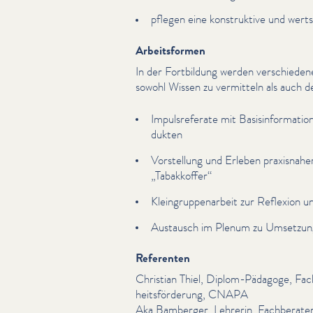
pflegen eine kon­struk­tive und wert
Arbeitsformen
In der Fortbildung werden ver­schied
sowohl Wissen zu vermitteln als auch den
Impul­srefer­ate mit Basis­in­for­ma­
duk­ten
Vorstellung und Erleben praxisnaher
„
Tabakkoffer“
Kle­in­grup­pe­nar­beit zur Reflexion
Austausch im Plenum zu Umset­zung
Referenten
Christian Thiel, Diplom-Pädagoge, Fac
heits­förderung, CNAPA
Aka Bamberger, Lehrerin, Fach­ber­a­ter