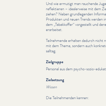
Und wie ermutigt man rauchende Jugend
reflek­tieren – ide­al­er­weise mit dem Zi
ziehen? Neben grundle­gen­den Infor­ma­ti
Produkten und neuen Trends werden in
dem
„
Tabakkoffer“ vorgestellt und de
erarbeitet.
Teil­nehmende erhalten dadurch nicht 
mit dem Thema, sondern auch konkrete 
sall­t­ag.
Zielgruppe
Personal aus dem psycho-sozio-edukat
Zielsetzung
Wissen
Die Teil­nehmenden kennen: