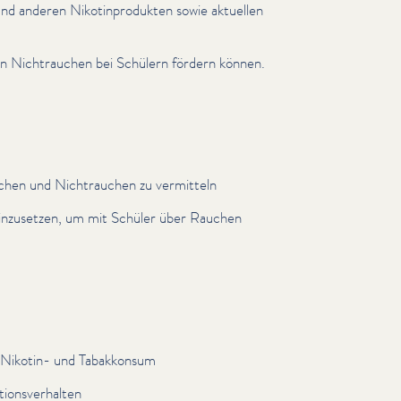
 und anderen Nikot­in­pro­duk­ten sowie aktuellen
en Nich­trauchen bei Schülern fördern können.
uchen und Nich­trauchen zu vermitteln
einzusetzen, um mit Schüler über Rauchen
zu Nikotin- und Tabakkonsum
tionsver­hal­ten