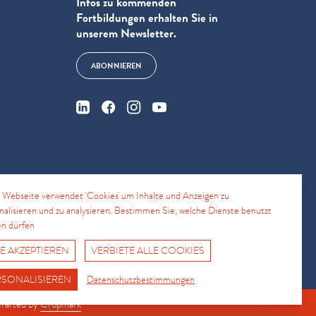
Infos zu kommenden
Fortbildungen erhalten Sie in
unserem Newsletter.
ABONNIEREN
e
 Webseite verwendet 'Cookies' um Inhalte und Anzeigen zu
nalisieren und zu analysieren. Bestimmen Sie, welche Dienste benutzt
n dürfen
4
E AKZEPTIEREN
VERBIETE ALLE COOKIES
Fro No
Support Hotline
RSONALISIEREN
Datenschutzbestimmungen
Crafted by
Cropmark