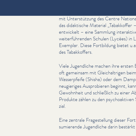
Im Rahmen der Strategie Génération 
mit Unter­stützung des Centre Nation
das didaktische Material
„
Tabakkoffer –
entwickelt – eine Sammlung inter­ak­tiv
weit­er­führen­den Schulen (Lycées) in 
Exemplar. Diese Fortbildung bietet u.
des Tabakkof­fers.
Viele Jugendliche machen ihre ersten 
oft gemeinsam mit Gle­ichal­tri­gen b
Wasserpfeife (Shisha) oder dem Dampfe
neugieriges Aus­pro­bieren beginnt, kan
Gewohnheit und schließlich zu einer Abh
Produkte zählen zu den psy­choak­tiv­
zial.
Eine zentrale Fragestel­lung dieser For
sum­ierende Jugendliche darin bestärk