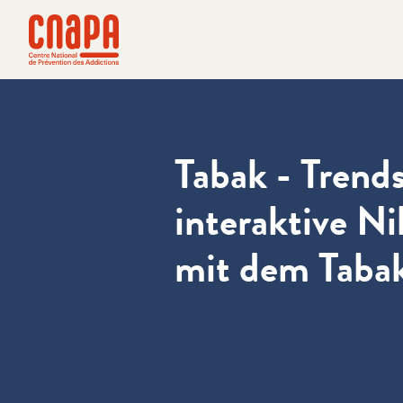
Direkt zum Inhalt springen
Cookie-Einstellungen
cnapa
Tabak - Trends
interaktive N
mit dem Taba