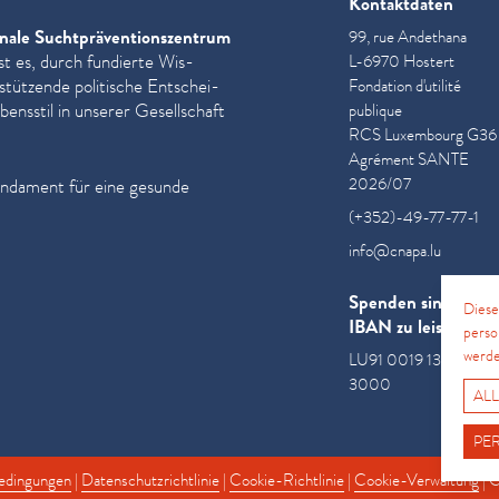
Kontaktdaten
nale Sucht­präven­tion­szen­trum
99, rue Andethana
st es, durch fundierte Wis­
L-6970 Hostert
­stützende politische Entschei­
Fondation d'utilité
ensstil in unserer Gesellschaft
publique
RCS Luxembourg G36
Agrément SANTE
2026/07
undament für eine gesunde
(+352)-49-77-77-1
info@cnapa.lu
Spenden sind an di
Diese
IBAN zu leisten
perso
werde
LU91 0019 1300 085
3000
ALL
PE
edingungen
|
Datenschutzrichtlinie
|
Cookie-Richtlinie
|
Cookie-Verwaltung
| 