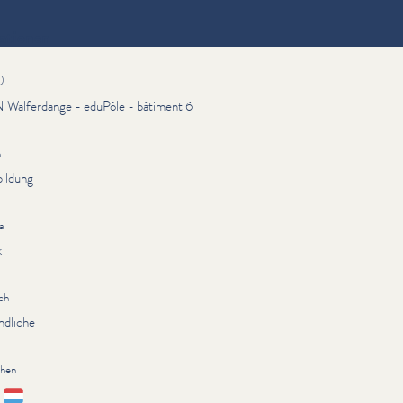
ationen
)
 Walferdange - eduPôle - bâtiment 6
n
bildung
a
k
ch
ndliche
chen
sch
Lëtzebuergesch