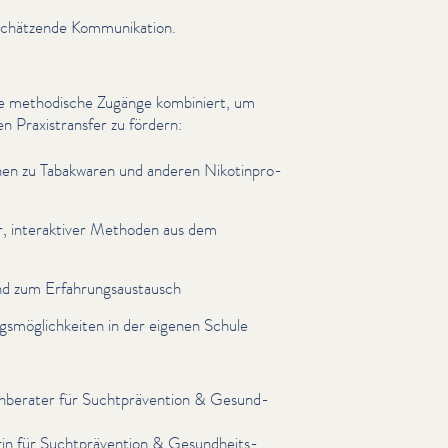
schätzende Kom­mu­nika­tion.
ene methodische Zugänge kombiniert, um
 Prax­is­trans­fer zu fördern:
tio­nen zu Tabakwaren und anderen Nikot­in­pro­
, inter­ak­tiv­er Methoden aus dem
 und zum Erfahrungsaus­tausch
smöglichkeit­en in der eigenen Schule
hberater für Sucht­präven­tion & Gesund­
in für Sucht­präven­tion & Gesund­heits­