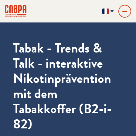
Passer directement au contenu
Panneau de gestion des cookies
cnapa
FR
Tabak - Trends &
Talk - interaktive
Nikotinprävention
mit dem
Tabakkoffer (B2-i-
82)