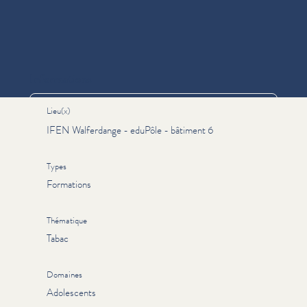
Informations
Lieu(x)
IFEN Walferdange - eduPôle - bâtiment 6
Types
Formations
Thématique
Tabac
Domaines
Adolescents