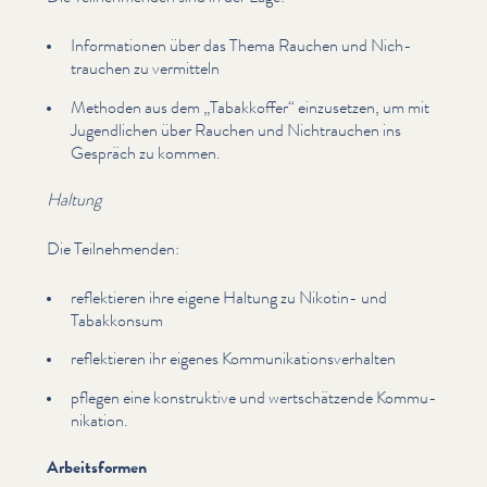
Infor­ma­tio­nen über das Thema Rauchen und Nich­
trauchen zu vermitteln
Methoden aus dem
„
Tabakkoffer“ einzusetzen, um mit
Jugendlichen über Rauchen und Nich­trauchen ins
Gespräch zu kommen.
Haltung
Die Teil­nehmenden:
reflek­tieren ihre eigene Haltung zu Nikotin- und
Tabakkonsum
reflek­tieren ihr eigenes Kom­mu­nika­tionsver­hal­ten
pflegen eine kon­struk­tive und wertschätzende Kom­mu­
nika­tion.
Arbeitsformen