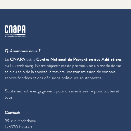
cnapa
Qui sommes nous ?
Le
CNAPA
est le
Centre National de Prévention des Addictions
au Luxembourg. Notre objectif est de promouvoir un mode de vie
sain au sein de la société, à travers une trans­mis­sion de con­nais­
sances fondées et des décisions politiques soutenantes.
Soutenez notre engagement pour un avenir sain – pour toutes et
tous !
Contact
99, rue Andethana
L-6970 Hostert