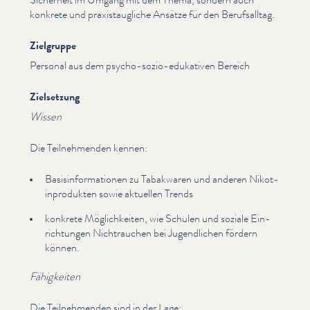
konkrete und prax­is­taugliche Ansätze für den Beruf­sall­t­ag.
Zielgruppe
Personal aus dem psycho-sozio-edukativen Bereich
Zielsetzung
Wissen
Die Teil­nehmenden kennen:
Basis­in­for­ma­tio­nen zu Tabakwaren und anderen Nikot­
in­pro­duk­ten sowie aktuellen Trends
konkrete Möglichkeit­en, wie Schulen und soziale Ein­
rich­tun­gen Nich­trauchen bei Jugendlichen fördern
können.
Fähigkeiten
Die Teil­nehmenden sind in der Lage: