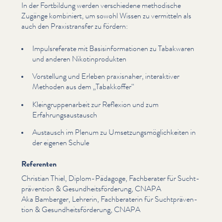
In der Fortbildung werden ver­schiedene methodische
Zugänge kombiniert, um sowohl Wissen zu vermitteln als
auch den Prax­is­trans­fer zu fördern:
Impul­srefer­ate mit Basis­in­for­ma­tio­nen zu Tabakwaren
und anderen Nikot­in­pro­duk­ten
Vorstellung und Erleben praxisnaher, inter­ak­tiv­er
Methoden aus dem
„
Tabakkoffer“
Kle­in­grup­pe­nar­beit zur Reflexion und zum
Erfahrungsaus­tausch
Austausch im Plenum zu Umset­zungsmöglichkeit­en in
der eigenen Schule
Referenten
Christian Thiel, Diplom-Pädagoge, Fachberater für Sucht­
präven­tion & Gesund­heits­förderung, CNAPA
Aka Bamberger, Lehrerin, Fach­ber­a­terin für Sucht­präven­
tion & Gesund­heits­förderung, CNAPA