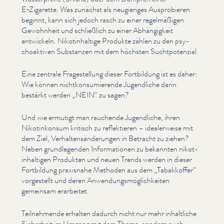
E‑Zigarette. Was zunächst als neugieriges Aus­pro­bieren
beginnt, kann sich jedoch rasch zu einer regelmäßi­gen
Gewohnheit und schließlich zu einer Abhängigkeit
entwickeln. Nikot­in­haltige Produkte zählen zu den psy­
choak­tiv­en Substanzen mit dem höchsten Sucht­poten­zial.
Eine zentrale Fragestel­lung dieser Fortbildung ist es daher:
Wie können nichtkon­sum­ierende Jugendliche darin
bestärkt werden
„
NEIN“ zu sagen?
Und wie ermutigt man rauchende Jugendliche, ihren
Nikotinkon­sum kritisch zu reflek­tieren – ide­al­er­weise mit
dem Ziel, Ver­hal­tensän­derun­gen in Betracht zu ziehen?
Neben grundle­gen­den Infor­ma­tio­nen zu bekannten nikot­
in­halti­gen Produkten und neuen Trends werden in dieser
Fortbildung praxisnahe Methoden aus dem
„
Tabakkoffer“
vorgestellt und deren Anwen­dungsmöglichkeit­en
gemeinsam erarbeitet.
Teil­nehmende erhalten dadurch nicht nur mehr inhaltliche
Sicherheit im Umgang mit dem Thema, sondern auch