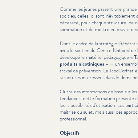
Comme les jeunes passent une grande p
sociales, celles-ci sont inévitable­ment 
nécessité, pour chaque structure, de dé
som­ma­tion et de mettre en œuvre des
Dans le cadre de la stratégie Générat
avec le soutien du Centre National d
développé le matériel pédagogique
« T
produits nico­tiniques »
— un ensemble 
travail de prévention. Le TabaCoffret est
structures intéressées dans le domaine d
Outre des infor­ma­tions de base sur les
tendances, cette formation présente 
leurs pos­si­bil­ités d’u­til­i­sa­tion. Les p
maitrise du sujet, mais aussi des appro
pro­fes­sion­nel.
Objectifs