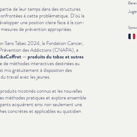
Berei
artie de leur temps dans des structures
Juge
confrontées à cette prob­lé­ma­tique. D’où la
velopper une position claire face à la con­
Spra
 mesures de prévention appropriées.
Fran
ion Sans Tabac 2024, la Fondation Cancer,
e Prévention des Addictions (CNAPA), a
abaCoffret — produits du tabac et autres
de méthodes inter­ac­tives destinées au
 mis gra­tu­ite­ment à disposition des
u travail avec les jeunes.
 produits nicotinés connus et les nouvelles
des méthodes pratiques et explore ensemble
ar­tic­i­pants acquièrent ainsi non seulement une
ches concrètes et applicables au quotidien