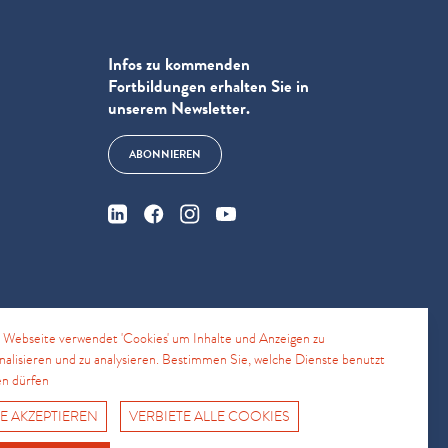
Infos zu kommenden
Fortbildungen erhalten Sie in
unserem Newsletter.
ABONNIEREN
e
 Webseite verwendet 'Cookies' um Inhalte und Anzeigen zu
nalisieren und zu analysieren. Bestimmen Sie, welche Dienste benutzt
n dürfen
4
E AKZEPTIEREN
VERBIETE ALLE COOKIES
Fro No