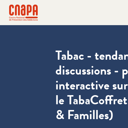
Direkt zum Inhalt springen
Cookie-Einstellungen
cnapa
Tabac - tenda
discussions - 
interactive sur
le TabaCoffret
& Familles)