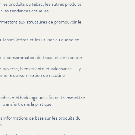
r les produits du tabac, les autres produits
ur les tendances actuelles
mettant aux structures de promouvoir le
 Tabac­Cof­fret et les utiliser au quotidien
à la con­som­ma­tion de tabac et de nicotine
uverte, bien­veil­lante et valorisante — y
mme la con­som­ma­tion de nicotine
roches méthodologiques afin de transmettre
r transfert dans la pratique:
es infor­ma­tions de base sur les produits du
s