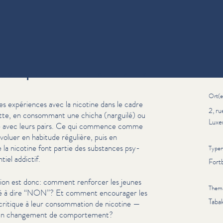
ns — prévention interactive sur la
Inform
Ort(e
 expériences avec la nicotine dans le cadre
2, r
tte, en consommant une chicha (narguilé) ou
Luxe
que avec leurs pairs. Ce qui commence comme
voluer en habitude régulière, puis en
la nicotine font partie des substances psy­
Type
tiel addictif.
Fort
ion est donc: comment renforcer les jeunes
Them
é à dire
“
NON”? Et comment encourager les
Taba
ritique à leur con­som­ma­tion de nicotine —
r un changement de com­porte­ment?