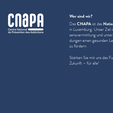
cnapa
Wer sind wir?
Das
CNAPA
ist das
Natio
in Luxemburg. Unser Ziel i
sensver­mit­tlung und unter
dun­gen einen gesunden Leb
zu fördern.
Stärken Sie mit uns das F
Zukunft – für alle!