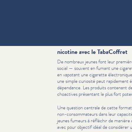
Tabac — tendances & discussio
nicotine avec le TabaCoffret
De nombreux jeunes font leur premières
social — souvent en fumant une cigare
en vapotant une cigarette élec­tron­i
une simple curiosité peut rapidement é
dépendance. Les produits contenant de 
choac­tives présentant le plus fort poten
Une question centrale de cette format
non-con­som­ma­teurs dans leur capacit
jeunes fumeurs à réfléchir de manière c
avec pour objectif idéal de considére