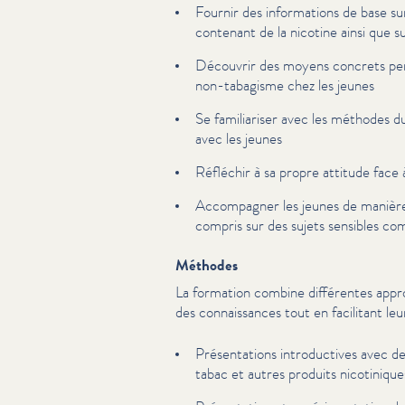
Fournir des infor­ma­tions de base su
contenant de la nicotine ainsi que s
Découvrir des moyens concrets per
non-tabagisme chez les jeunes
Se famil­iaris­er avec les méthodes du
avec les jeunes
Réfléchir à sa propre attitude face 
Accompagner les jeunes de manière o
compris sur des sujets sensibles co
Méthodes
La formation combine différentes app
des con­nais­sances tout en facilitant leu
Présen­ta­tions intro­duc­tives avec d
tabac et autres produits nico­tinique