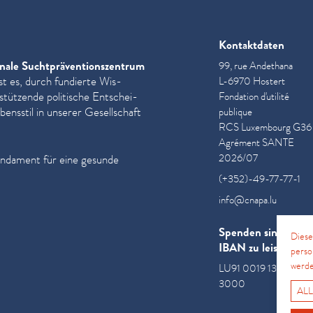
Kontaktdaten
nale Sucht­präven­tion­szen­trum
99, rue Andethana
st es, durch fundierte Wis­
L-6970 Hostert
­stützende politische Entschei­
Fondation d'utilité
ensstil in unserer Gesellschaft
publique
RCS Luxembourg G36
Agrément SANTE
2026/07
undament für eine gesunde
(+352)-49-77-77-1
info@cnapa.lu
Spenden sind an di
Diese
IBAN zu leisten
perso
werde
LU91 0019 1300 085
3000
ALL