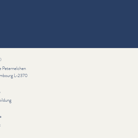
ationen
)
ue Peternelchen
mbourg L-2370
n
bildung
a
k