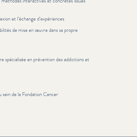
de méthodes inter­ac­tives et concrètes issues
lexion et l’échange d’ex­péri­ences
i­bil­ités de mise en œuvre dans sa propre
e spécialisée en prévention des addictions et
u sein de la Fondation Cancer