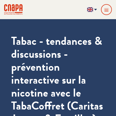
Skip directly to content
Cookies management panel
cnapa
EN
Tabac - tendances &
discussions -
prévention
interactive sur la
nicotine avec le
TabaCoffret (Caritas