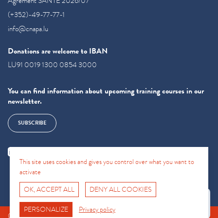
Agrément SANTE 2026/07
(+352)-49-77-77-1
info@cnapa.lu
Donations are welcome to IBAN
LU91 0019 1300 0854 3000
You can find information about upcoming training courses in our
newsletter.
SUBSCRIBE
This site uses cookies and gives you control over what you want to
activate
OK, ACCEPT ALL
DENY ALL COOKIES
Fro No
Support Hotline
PERSONALIZE
Privacy policy
© CNAPA 2024, all rights reserved |
Legal information
|
Terms of use
|