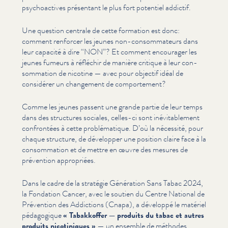
psy­choac­tives présentant le plus fort potentiel addictif.
Une question centrale de cette formation est donc:
comment renforcer les jeunes non-con­som­ma­teurs dans
leur capacité à dire
“
NON”? Et comment encourager les
jeunes fumeurs à réfléchir de manière critique à leur con­
som­ma­tion de nicotine — avec pour objectif idéal de
considérer un changement de com­porte­ment?
Comme les jeunes passent une grande partie de leur temps
dans des structures sociales, celles-ci sont inévitable­ment
confrontées à cette prob­lé­ma­tique. D’où la nécessité, pour
chaque structure, de développer une position claire face à la
con­som­ma­tion et de mettre en œuvre des mesures de
prévention appropriées.
Dans le cadre de la stratégie Génération Sans Tabac 2024,
la Fondation Cancer, avec le soutien du Centre National de
Prévention des Addictions (Cnapa), a développé le matériel
pédagogique
« Tabakkoffer — produits du tabac et autres
produits nico­tiniques »
— un ensemble de méthodes