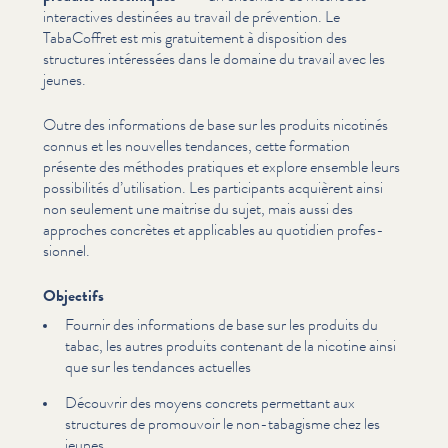
inter­ac­tives destinées au travail de prévention. Le
TabaCoffret est mis gra­tu­ite­ment à disposition des
structures intéressées dans le domaine du travail avec les
jeunes.
Outre des infor­ma­tions de base sur les produits nicotinés
connus et les nouvelles tendances, cette formation
présente des méthodes pratiques et explore ensemble leurs
pos­si­bil­ités d’u­til­i­sa­tion. Les par­tic­i­pants acquièrent ainsi
non seulement une maitrise du sujet, mais aussi des
approches concrètes et applicables au quotidien pro­fes­
sion­nel.
Objectifs
Fournir des infor­ma­tions de base sur les produits du
tabac, les autres produits contenant de la nicotine ainsi
que sur les tendances actuelles
Découvrir des moyens concrets permettant aux
structures de promouvoir le non-tabagisme chez les
jeunes