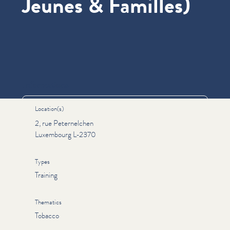
Jeunes & Familles)
Informations
Location(s)
2, rue Peternelchen
Luxembourg L-2370
Types
Training
Thematics
Tobacco