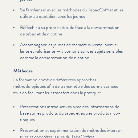
Se famil­iaris­er avec les méthodes du Tabac­Cof­fret et les
utiliser au quotidien avec les jeunes
Réfléchir à sa propre attitude face à la con­som­ma­tion
de tabac et de nicotine
Accompagner les jeunes de manière ouverte, bien­veil­
lante et valorisante — y compris sur des sujets sensibles
comme la con­som­ma­tion de nicotine
Méthodes
La formation combine différentes approches
méthodologiques afin de transmettre des con­nais­sances
tout en facilitant leur transfert dans la pratique:
Présen­ta­tions intro­duc­tives avec des infor­ma­tions de
base sur les produits du tabac et autres produits nico­
tiniques
Présen­ta­tion et expéri­men­ta­tion de méthodes inter­ac­
tives et concrètes issues du TabaCoffret