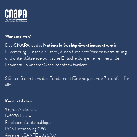
cnapa
Wer sind wir?
Das
CNAPA
ist das
Nationale Sucht­präven­tion­szen­trum
in
Luxemburg. Unser Ziel ist es, durch fundierte Wis­sensver­mit­tlung
und unter­stützende politische Entschei­dun­gen einen gesunden
Lebensstil in unserer Gesellschaft zu fördern.
Stärken Sie mit uns das Fundament für eine gesunde Zukunft – für
alle!
Kontaktdaten
99, rue Andethana
L-6970 Hostert
Fondation d'utilité publique
RCS Luxembourg G36
Agrément SANTE 2026/07