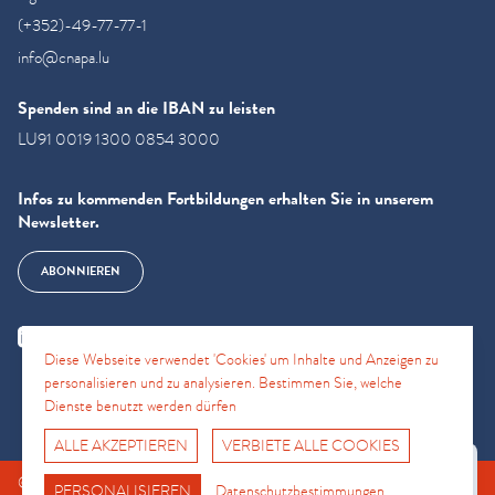
(+352)-49-77-77-1
info@cnapa.lu
Spenden sind an die IBAN zu leisten
LU91 0019 1300 0854 3000
Infos zu kommenden Fortbildungen erhalten Sie in unserem
Newsletter.
ABONNIEREN
Diese Webseite verwendet 'Cookies' um Inhalte und Anzeigen zu
personalisieren und zu analysieren. Bestimmen Sie, welche
Dienste benutzt werden dürfen
ALLE AKZEPTIEREN
VERBIETE ALLE COOKIES
Fro No
© CNAPA 2024, all rights reserved |
Rechtliche Hinweise
|
Support Hotline
PERSONALISIEREN
Datenschutzbestimmungen