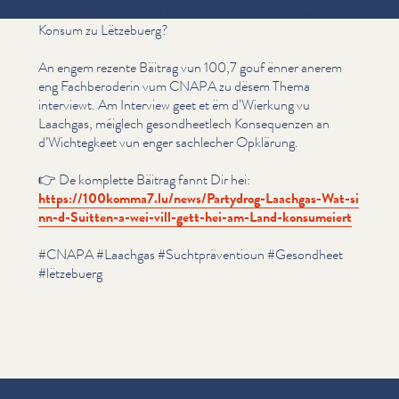
tiséiert. Mee wat sinn d’Risiken? A wéi verbreet ass de
Konsum zu Lëtzebuerg?
An engem rezente Bäitrag vun 100,7 gouf ënner anerem
eng Fach­beroderin vum CNAPA zu dësem Thema
interviewt. Am Interview geet et ëm d’Wierkung vu
Laachgas, méiglech gesond­heetlech Kon­se­quen­zen an
d’Wichtegkeet vun enger sachlecher Opklärung.
👉 De komplette Bäitrag fannt Dir hei:
https://​100komma7​.lu/​n​e​w​s​/​P​a​r​t​y​d​r​o​g​-​L​a​a​c​h​g​a​s​-​W​a​t​-​s​i​
n​n​-​d​-​S​u​i​t​t​e​n​-​a​-​w​e​i​-​v​i​l​l​-​g​e​t​t​-​h​e​i​-​a​m​-​L​a​n​d​-​k​o​n​s​u​m​eiert
#CNAPA #Laachgas #Sucht­präven­tioun #Gesondheet
#lëtzebuerg