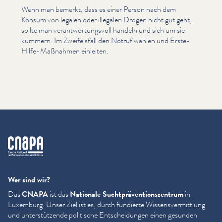
Wenn man bemerkt, dass es einer Person nach dem
Konsum von legalen oder illegalen Drogen nicht gut geht,
sollte man ver­ant­wor­tungsvoll handeln und sich um sie
kümmern. Im Zweifels­fall den Notruf wählen und Erste-
Hilfe-Maßnahmen einleiten.
cnapa
Wer sind wir?
Das
CNAPA
ist das
Nationale Sucht­präven­tion­szen­trum
in
Luxemburg. Unser Ziel ist es, durch fundierte Wis­sensver­mit­tlung
und unter­stützende politische Entschei­dun­gen einen gesunden