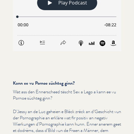
Kann ee vu Pornoe süchteg ginn?
Wat ass den Ënnerscheed tëscht Sex a Lego a kann ee vu
Pornoe süchteg ginn?
D’Jessy an de Luc geheien e Bléck zréck an d’Geschicht vun
der Pornogra­phie an erkläre wat fir positiv an negativ
Wierkungen d’Pornographie kann hunn. Ënner anerem geet
et dodrëms, dass d’Bild vun de Fraen a Männer, dem