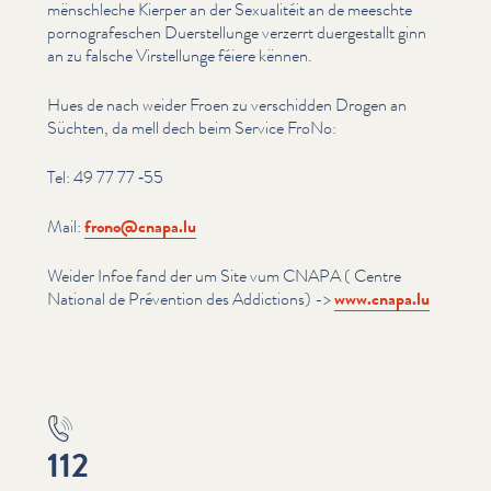
mënschleche Kierper an der Sexualitéit an de meeschte
pornografeschen Duer­stel­lunge verzerrt duergestallt ginn
an zu falsche Virstel­lunge féiere kënnen.
Hues de nach weider Froen zu verschidden Drogen an
Süchten, da mell dech beim Service FroNo:
Tel: 49 77 77 ‑55
Mail:
frono@​cnapa.​lu
Weider Infoe fand der um Site vum CNAPA ( Centre
National de Prévention des Addictions) ->
www​.cnapa​.lu
112