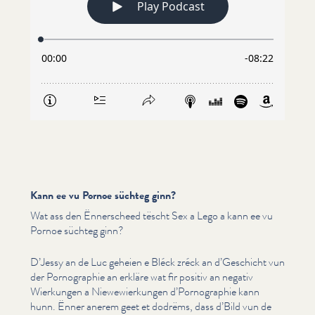
Kann ee vu Pornoe süchteg ginn?
Wat ass den Ënnerscheed tëscht Sex a Lego a kann ee vu
Pornoe süchteg ginn?
D’Jessy an de Luc geheien e Bléck zréck an d’Geschicht vun
der Pornogra­phie an erkläre wat fir positiv an negativ
Wierkungen a Niewewierkun­gen d’Pornographie kann
hunn. Ënner anerem geet et dodrëms, dass d’Bild vun de