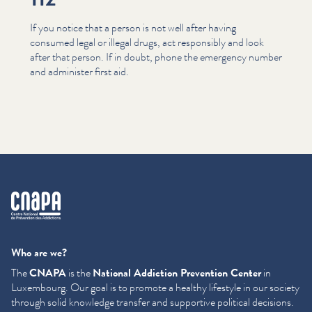
If you notice that a person is not well after having
consumed legal or illegal drugs, act responsibly and look
after that person. If in doubt, phone the emergency number
and administer first aid.
cnapa
Who are we?
The
CNAPA
is the
National Addiction Prevention Center
in
Luxembourg. Our goal is to promote a healthy lifestyle in our society
through solid knowledge transfer and supportive political decisions.