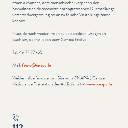
Fraen a Männer, dem mënschleche Kierper an der
Sexualitéit an de meeschte pornografeschen Duer­stel­lunge
verzerrt duergestallt ginn an zu falsche Virstel­lunge féiere
kënnen.
Hues de nach weider Froen zu verschidden Drogen an
Süchten, da mell dech beim Service FroNo:
Tel: 49 77 77 ‑55
Mail:
frono@​cnapa.​lu
Weider Infoe fand der um Site vum CNAPA ( Centre
National de Prévention des Addictions) ->
www​.cnapa​.lu
112