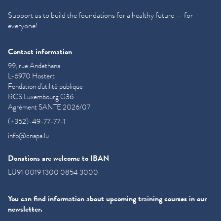
Support us to build the foundations for a healthy future — for
everyone!
Contact information
99, rue Andethana
L-6970 Hostert
Fondation d'utilité publique
RCS Luxembourg G36
Agrément SANTE 2026/07
(+352)-49-77-77-1
info@cnapa.lu
Donations are welcome to IBAN
LU91 0019 1300 0854 3000
You can find information about upcoming training courses in our
newsletter.