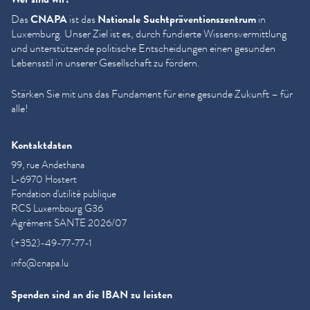
Das
CNAPA
ist das
Nationale Sucht­präven­tion­szen­trum
in
Luxemburg. Unser Ziel ist es, durch fundierte Wis­sensver­mit­tlung
und unter­stützende politische Entschei­dun­gen einen gesunden
Lebensstil in unserer Gesellschaft zu fördern.
Stärken Sie mit uns das Fundament für eine gesunde Zukunft – für
alle!
Kontaktdaten
99, rue Andethana
L-6970 Hostert
Fondation d'utilité publique
RCS Luxembourg G36
Agrément SANTE 2026/07
(+352)-49-77-77-1
info@cnapa.lu
Spenden sind an die IBAN zu leisten