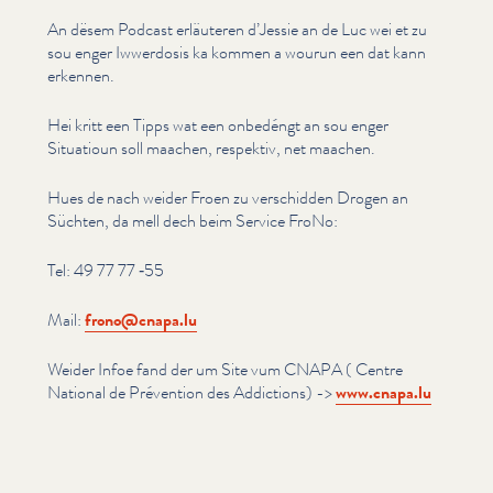
An dësem Podcast erläuteren d’Jessie an de Luc wei et zu
sou enger Iwwerdosis ka kommen a wourun een dat kann
erkennen.
Hei kritt een Tipps wat een onbedéngt an sou enger
Situatioun soll maachen, respektiv, net maachen.
Hues de nach weider Froen zu verschidden Drogen an
Süchten, da mell dech beim Service FroNo:
Tel: 49 77 77 ‑55
Mail:
frono@​cnapa.​lu
Weider Infoe fand der um Site vum CNAPA ( Centre
National de Prévention des Addictions) ->
www​.cnapa​.lu