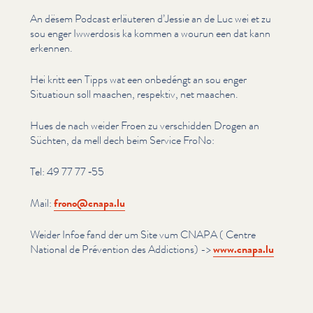
An dësem Podcast erläuteren d’Jessie an de Luc wei et zu
sou enger Iwwerdosis ka kommen a wourun een dat kann
erkennen.
Hei kritt een Tipps wat een onbedéngt an sou enger
Situatioun soll maachen, respektiv, net maachen.
Hues de nach weider Froen zu verschidden Drogen an
Süchten, da mell dech beim Service FroNo:
Tel: 49 77 77 ‑55
Mail:
frono@​cnapa.​lu
Weider Infoe fand der um Site vum CNAPA ( Centre
National de Prévention des Addictions) ->
www​.cnapa​.lu