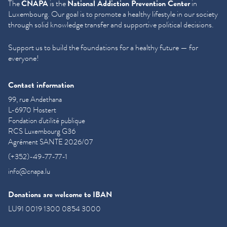
The
CNAPA
is the
National Addiction Prevention Center
in
Luxembourg. Our goal is to promote a healthy lifestyle in our society
through solid knowledge transfer and supportive political decisions.
Support us to build the foundations for a healthy future — for
everyone!
Contact information
99, rue Andethana
L-6970 Hostert
Fondation d'utilité publique
RCS Luxembourg G36
Agrément SANTE 2026/07
(+352)-49-77-77-1
info@cnapa.lu
Donations are welcome to IBAN
LU91 0019 1300 0854 3000