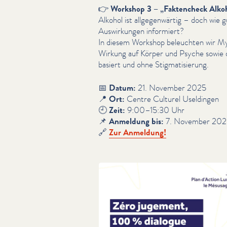
👉
Workshop 3 –
„
Faktencheck Alko
Alkohol ist all­ge­gen­wär­tig – doch wie 
Auswirkun­gen informiert?
In diesem Workshop beleuchten wir My
Wirkung auf Körper und Psyche sowie di
basiert und ohne Stig­ma­tisierung.
📅
Datum:
21. November 2025
📍
Ort:
Centre Culturel Useldingen
🕘
Zeit:
9:00–15:30 Uhr
📌
Anmeldung bis:
7. November 202
🔗
Zur Anmeldung!