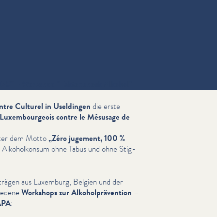
25” – Workshop
“
Faktencheck Alkohol”
tre Culturel in Useldingen
die erste
ux­em­bour­geois contre le Mésusage de
unter dem Motto
„
Zéro jugement, 100 %
lko­holkon­sum ohne Tabus und ohne Stig­
rägen aus Luxemburg, Belgien und der
hiedene
Workshops zur Alko­hol­präven­tion
–
PA
: