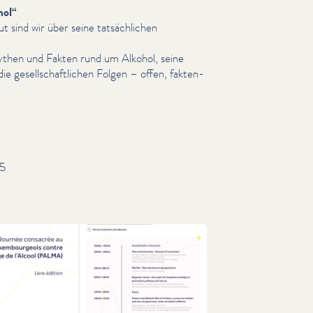
hol“
gut sind wir über seine tat­säch­lichen
then und Fakten rund um Alkohol, seine
e gesellschaftlichen Folgen – offen, fak­ten­
5