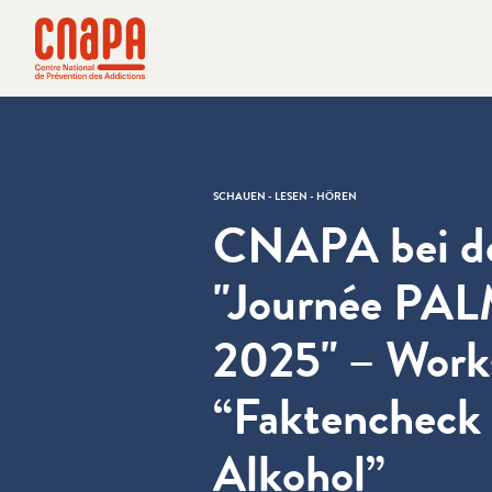
Direkt zum Inhalt springen
Cookie-Einstellungen
cnapa
SCHAUEN - LESEN - HÖREN
CNAPA bei d
"Journée PA
2025" – Work
“Faktencheck
Alkohol”