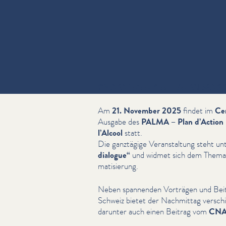
CNAPA bei der
“
Journée PALMA 20
Am
21. November 2025
findet im
Cen
Ausgabe des
PALMA – Plan d’Action L
l’Alcool
statt.
Die ganztägige Ver­anstal­tung steht 
dialogue“
und widmet sich dem Thema A
ma­tisierung.
Neben spannenden Vorträgen und Beit
Schweiz bietet der Nachmittag ver­sc
darunter auch einen Beitrag vom
CNA