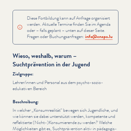
Diese Fortbildung kann auf Anfrage organisiert
werden. Aktuelle Termine finden Sie im Agenda
oder – falls geplant – unten auf dieser Seite.
Fragen oder Buchungsan­fra­gen:
info@​cnapa.​lu
Wieso, weshalb, warum –
Suchtprävention in der Jugend
Zielgruppe:
Lehrer/​innen und Personal aus dem psycho-sozio-
edukativen Bereich
Beschreibung:
In welcher
„
Kon­sum­re­al­ität“ bewegen sich Jugendliche, und
wie können sie dabei unterstützt werden, kompetente und
reflek­tierte (Nicht-)Konsumierende zu werden? Welche
Möglichkeit­en gibt es, Sucht­präven­tion aktiv in päd­a­gogis­