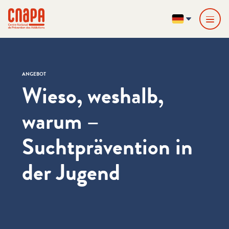
Direkt zum Inhalt springen
Cookie-Einstellungen
cnapa
DE
ANGEBOT
Wieso, weshalb,
warum –
Suchtprävention in
der Jugend