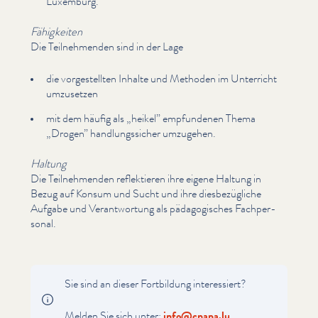
Luxemburg.
Fähigkeiten
Die Teil­nehmenden sind in der Lage
die vorgestell­ten Inhalte und Methoden im Unterricht
umzusetzen
mit dem häufig als
„
heikel” empfundenen Thema
„
Drogen” hand­lungssich­er umzugehen.
Haltung
Die Teil­nehmenden reflek­tieren ihre eigene Haltung in
Bezug auf Konsum und Sucht und ihre dies­bezügliche
Aufgabe und Ver­ant­wor­tung als päd­a­gogis­ches Fach­per­
son­al.
Sie sind an dieser Fortbildung inter­essiert?
Melden Sie sich unter:
info@​cnapa.​lu