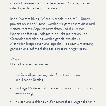
che und betreuende Kontexte – sei es in Schule, Freizeit
oder Jugen­dar­beit – zu integrieren?
In der Weit­er­bil­dung
“
Wieso, weshalb, warum? – Sucht­
präven­tion in der Jugend” werden wir gemeinsam diese und
weitere zentrale Aspekte betrachten und diskutieren.
Neben den Basis­grund­la­gen zur Sucht­präven­tion und
Gesund­heits­förderung werden gezielt interaktive
Methoden besprochen und erprobt, Tipps zur Umsetzung
gegeben und auf mögliche Stolper­steine hingewiesen.
Wissen
Die Teil­nehmenden kennen:
die Grundlagen gelingender Sucht­präven­tion im
schulischen Setting
wichtige Modelle und Theorien zu Konsum und Such­t­
en­twick­lung
Fakten und Zahlen zur
„
Kon­sum­re­al­ität” Jugendlich­er in