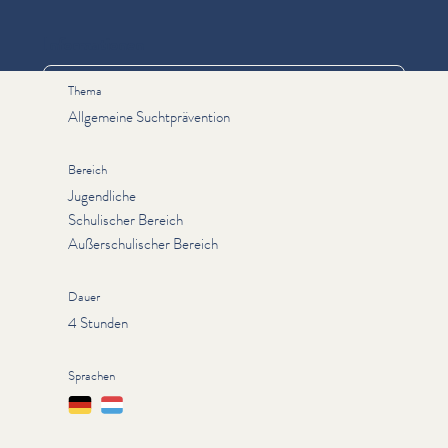
Informationen
Thema
Allgemeine Suchtprävention
Bereich
Jugendliche
Schulischer Bereich
Außerschulischer Bereich
Dauer
4 Stunden
Sprachen
Deutsch
Lëtzebuergesch