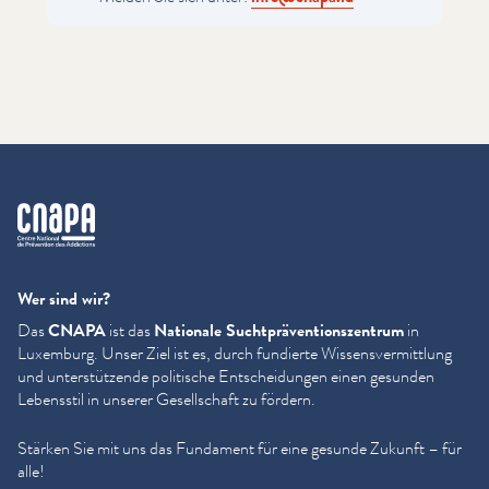
cnapa
Wer sind wir?
Das
CNAPA
ist das
Nationale Sucht­präven­tion­szen­trum
in
Luxemburg. Unser Ziel ist es, durch fundierte Wis­sensver­mit­tlung
und unter­stützende politische Entschei­dun­gen einen gesunden
Lebensstil in unserer Gesellschaft zu fördern.
Stärken Sie mit uns das Fundament für eine gesunde Zukunft – für
alle!