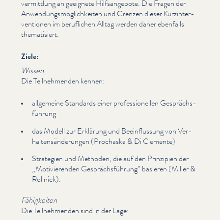
ver­mit­tlung an geeignete Hil­f­sange­bote. Die Fragen der
Anwen­dungsmöglichkeit­en und Grenzen dieser Kurz­in­ter­
ven­tio­nen im beruflichen Alltag werden daher ebenfalls
the­ma­tisiert.
Ziele:
Wissen
Die Teil­nehmenden kennen:
allgemeine Standards einer pro­fes­sionellen Gesprächs­
führung
das Modell zur Erklärung und Bee­in­flus­sung von Ver­
hal­tensän­derun­gen (Prochaska & Di Clemente)
Strategien und Methoden, die auf den Prinzipien der
„
Motivieren­den Gesprächs­führung” basieren (Miller &
Rollnick).
Fähigkeiten
Die Teil­nehmenden sind in der Lage: