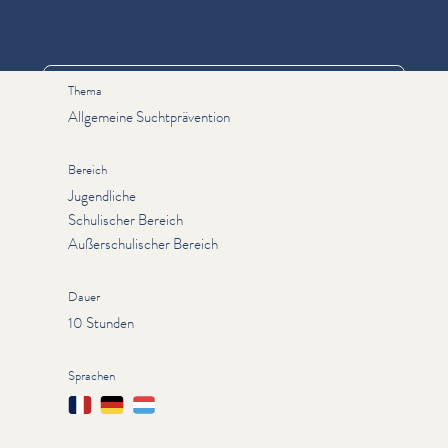
Informationen
Thema
Allgemeine Suchtprävention
Bereich
Jugendliche
Schulischer Bereich
Außerschulischer Bereich
Dauer
10 Stunden
Sprachen
Français
Deutsch
Lëtzebuergesch