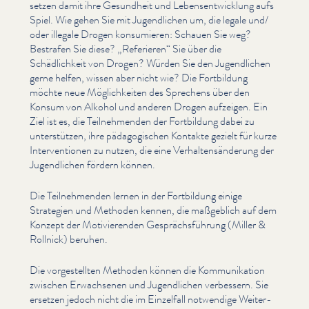
setzen damit ihre Gesundheit und Lebensen­twick­lung aufs
Spiel. Wie gehen Sie mit Jugendlichen um, die legale und/​
oder illegale Drogen konsumieren: Schauen Sie weg?
Bestrafen Sie diese?
„
Referieren“ Sie über die
Schädlichkeit von Drogen? Würden Sie den Jugendlichen
gerne helfen, wissen aber nicht wie? Die Fortbildung
möchte neue Möglichkeit­en des Sprechens über den
Konsum von Alkohol und anderen Drogen aufzeigen. Ein
Ziel ist es, die Teil­nehmenden der Fortbildung dabei zu
unter­stützen, ihre päd­a­gogis­chen Kontakte gezielt für kurze
Inter­ven­tio­nen zu nutzen, die eine Ver­hal­tensän­derung der
Jugendlichen fördern können.
Die Teil­nehmenden lernen in der Fortbildung einige
Strategien und Methoden kennen, die maßgeblich auf dem
Konzept der Motivieren­den Gesprächs­führung (Miller &
Rollnick) beruhen.
Die vorgestell­ten Methoden können die Kom­mu­nika­tion
zwischen Erwachsenen und Jugendlichen verbessern. Sie
ersetzen jedoch nicht die im Einzelfall notwendige Weit­er­