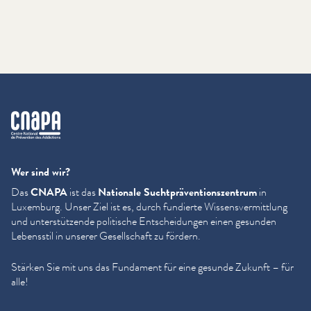
cnapa
Wer sind wir?
Das
CNAPA
ist das
Nationale Sucht­präven­tion­szen­trum
in
Luxemburg. Unser Ziel ist es, durch fundierte Wis­sensver­mit­tlung
und unter­stützende politische Entschei­dun­gen einen gesunden
Lebensstil in unserer Gesellschaft zu fördern.
Stärken Sie mit uns das Fundament für eine gesunde Zukunft – für
alle!