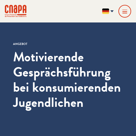
Direkt zum Inhalt springen
Cookie-Einstellungen
cnapa
DE
ANGEBOT
Motivierende
Gesprächsführung
bei konsumierenden
Jugendlichen