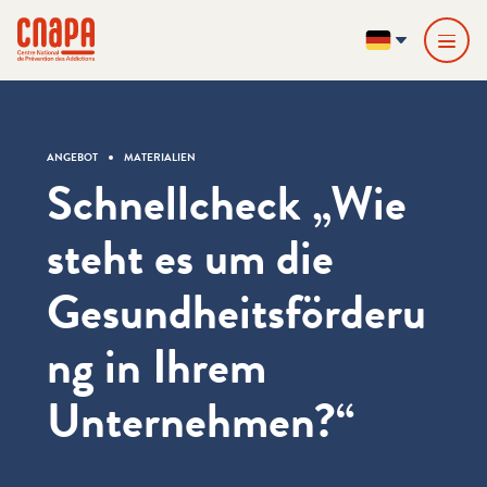
Direkt zum Inhalt springen
Cookie-Einstellungen
cnapa
DE
ANGEBOT
MATERIALIEN
Schnellcheck „Wie
steht es um die
Gesundheitsförderu
ng in Ihrem
Unternehmen?“