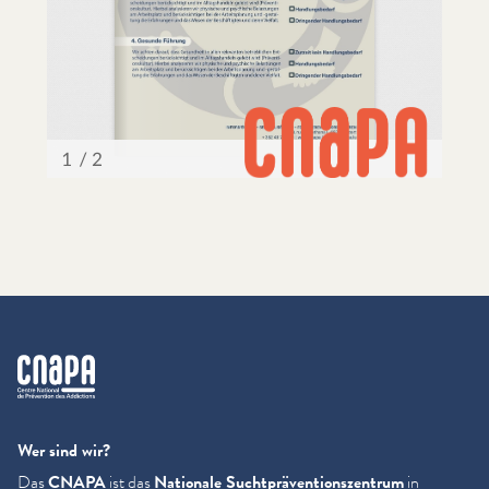
cnapa
Wer sind wir?
Das
CNAPA
ist das
Nationale Sucht­präven­tion­szen­trum
in