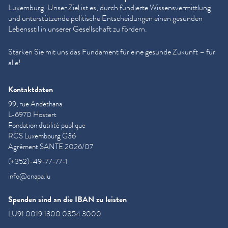
Luxemburg. Unser Ziel ist es, durch fundierte Wis­sensver­mit­tlung
und unter­stützende politische Entschei­dun­gen einen gesunden
Lebensstil in unserer Gesellschaft zu fördern.
Stärken Sie mit uns das Fundament für eine gesunde Zukunft – für
alle!
Kontaktdaten
99, rue Andethana
L-6970 Hostert
Fondation d'utilité publique
RCS Luxembourg G36
Agrément SANTE 2026/07
(+352)-49-77-77-1
info@cnapa.lu
Spenden sind an die IBAN zu leisten
LU91 0019 1300 0854 3000