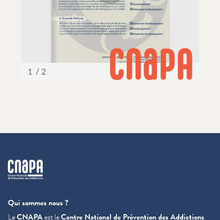
cnapa
Qui sommes nous ?
Le
CNAPA
est le
Centre National de Prévention des Addictions