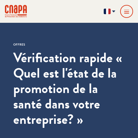
Passer directement au contenu
Panneau de gestion des cookies
cnapa
FR
OFFRES
Vérification rapide «
Quel est l'état de la
promotion de la
santé dans votre
entreprise? »