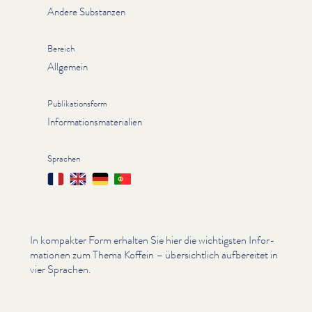
Andere Substanzen
Bereich
Allgemein
Publikationsform
Informationsmaterialien
Sprachen
Français
English
Deutsch
Português
In kompakter Form erhalten Sie hier die wichtigsten Infor­
ma­tio­nen zum Thema Koffein – über­sichtlich aufbereitet in
vier Sprachen.