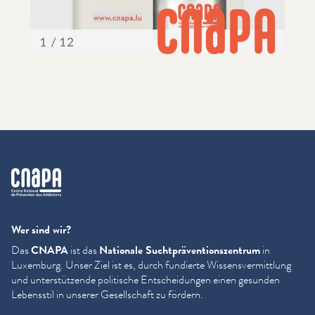
cnapa
Wer sind wir?
Das
CNAPA
ist das
Nationale Sucht­präven­tion­szen­trum
in
Luxemburg. Unser Ziel ist es, durch fundierte Wis­sensver­mit­tlung
und unter­stützende politische Entschei­dun­gen einen gesunden
Lebensstil in unserer Gesellschaft zu fördern.