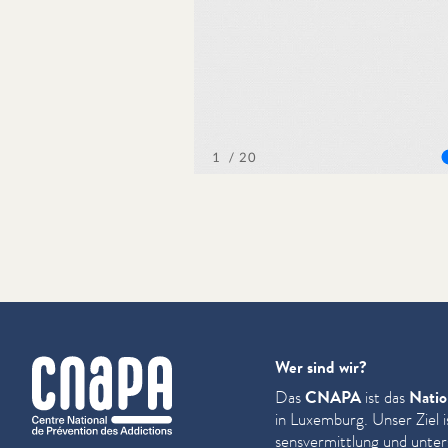
cnapa
Wer sind wir?
Das
CNAPA
ist das
Natio
in Luxemburg. Unser Ziel i
sensver­mit­tlung und unter