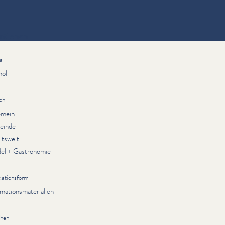
ationen
a
hol
ch
emein
einde
itswelt
el + Gastronomie
kationsform
rmationsmaterialien
chen