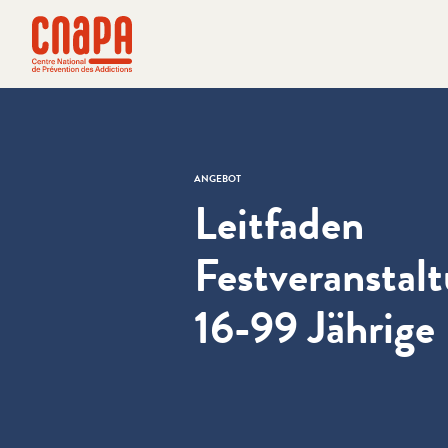
Direkt zum Inhalt springen
Cookie-Einstellungen
cnapa
ANGEBOT
Leitfaden
Festveranstalt
16-99 Jährige