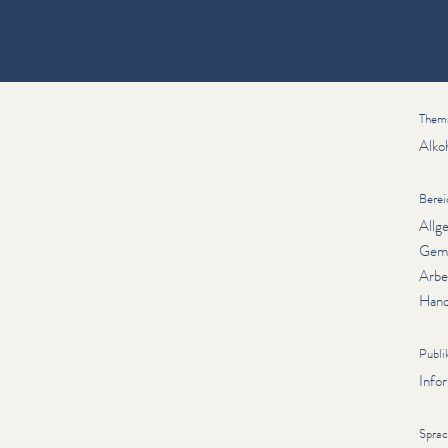
usschank bei Festver­anstal­tun­gen in
Inform
Them
Alko
Berei
Allg
Gem
Arbe
Hand
Publi
Info
Spra