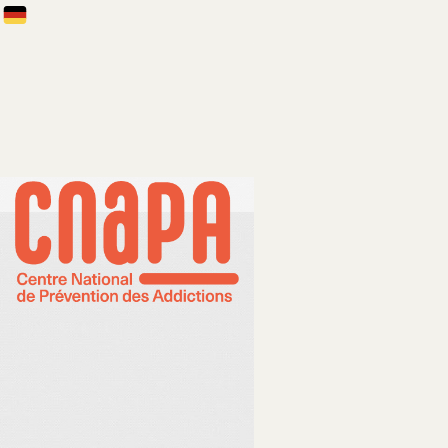
çais
Deutsch