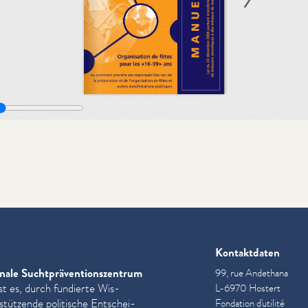
Kontaktdaten
nale Sucht­präven­tion­szen­trum
99, rue Andethana
st es, durch fundierte Wis­
L-6970 Hostert
­stützende politische Entschei­
Fondation d'utilité