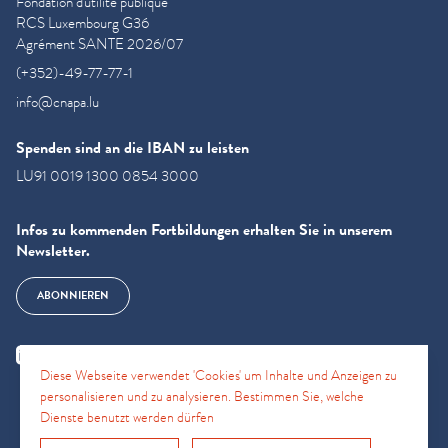
Fondation d'utilité publique
RCS Luxembourg G36
Agrément SANTE 2026/07
(+352)-49-77-77-1
info@cnapa.lu
Spenden sind an die IBAN zu leisten
LU91 0019 1300 0854 3000
Infos zu kommenden Fortbildungen erhalten Sie in unserem
Newsletter.
ABONNIEREN
Diese Webseite verwendet 'Cookies' um Inhalte und Anzeigen zu
personalisieren und zu analysieren. Bestimmen Sie, welche
Dienste benutzt werden dürfen