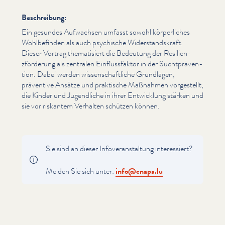
Beschreibung:
Ein gesundes Aufwachsen umfasst sowohl kör­per­lich­es
Wohlbefind­en als auch psychische Wider­stand­skraft.
Dieser Vortrag the­ma­tisiert die Bedeutung der Resilien­
zförderung als zentralen Ein­flussfak­tor in der Sucht­präven­
tion. Dabei werden wis­senschaftliche Grundlagen,
präventive Ansätze und praktische Maßnahmen vorgestellt,
die Kinder und Jugendliche in ihrer Entwicklung stärken und
sie vor riskantem Verhalten schützen können.
Sie sind an dieser Infover­anstal­tung inter­essiert?
Melden Sie sich unter:
info@​cnapa.​lu