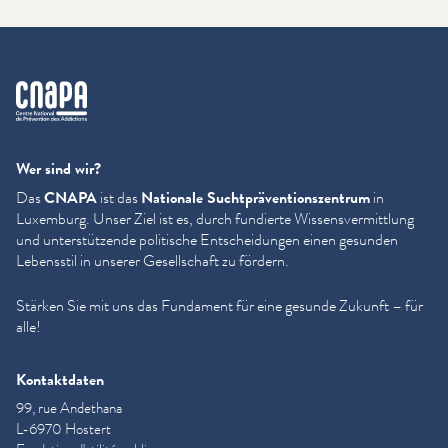
cnapa
Wer sind wir?
Das
CNAPA
ist das
Nationale Sucht­präven­tion­szen­trum
in
Luxemburg. Unser Ziel ist es, durch fundierte Wis­sensver­mit­tlung
und unter­stützende politische Entschei­dun­gen einen gesunden
Lebensstil in unserer Gesellschaft zu fördern.
Stärken Sie mit uns das Fundament für eine gesunde Zukunft – für
alle!
Kontaktdaten
99, rue Andethana
L-6970 Hostert