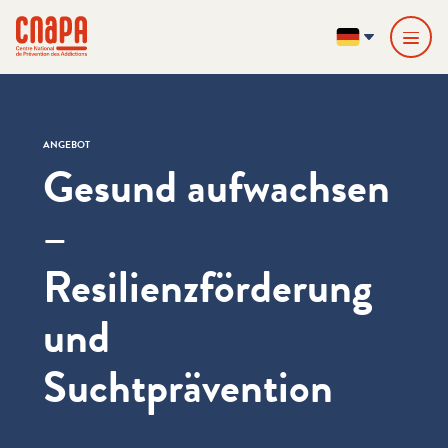
Direkt zum Inhalt springen
Cookie-Einstellungen
cnapa
DE
ANGEBOT
Gesund aufwachsen
–
Resilienzförderung
und
Suchtprävention