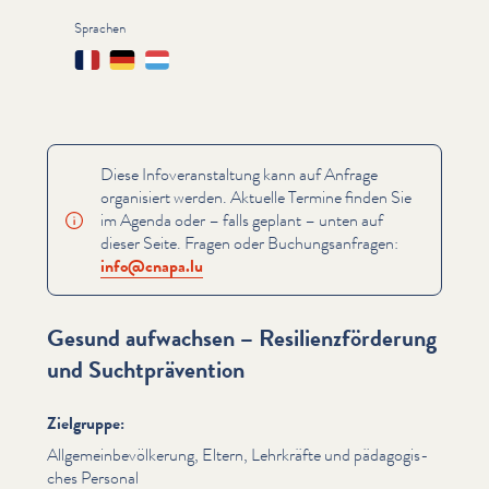
Sprachen
Français
Deutsch
Lëtzebuergesch
Diese Infover­anstal­tung kann auf Anfrage
organisiert werden. Aktuelle Termine finden Sie
im Agenda oder – falls geplant – unten auf
dieser Seite. Fragen oder Buchungsan­fra­gen:
info@​cnapa.​lu
Gesund aufwachsen – Resilienzförderung
und Suchtprävention
Zielgruppe:
All­ge­mein­bevölkerung, Eltern, Lehrkräfte und päd­a­gogis­
ches Personal