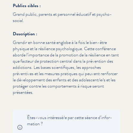
Publics cibles :
Grand public, parents et personnel éducatif et psycho-
social.
Description :
Grandir en bonne santé englobe à la fois le bien-être
physique et la résilience psy­chologique. Cette conférence
aborde l’im­por­tance de la promotion de la résilience en tant
que facteur de protection central dans la prévention des
addictions. Les bases sci­en­tifiques, les approches
préventives et les mesures pratiques qui peuvent renforcer
le développe­ment des enfants et des adolescent/​e/​s et les
protéger contre les com­porte­ments à risque seront
présentées.
Êtes-vous intéressé/​e par cette séance d’in­for­
ma­tion ?