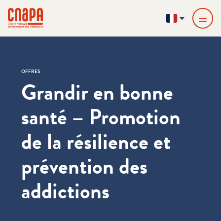
Passer directement au contenu
Panneau de gestion des cookies
cnapa
FR
OFFRES
Grandir en bonne
santé – Promotion
de la résilience et
prévention des
addictions