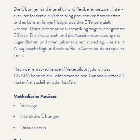
Die Übungen sind interaktiv und flexibel einsetzbar. Inter­
ak­tiv­ität fördert die Verbreitung präventiver Botschaften
und es können länger­fristige, positive Effekte erzielt
werden. Reine Infor­ma­tionsver­mit­tlung zeigt nur begrenzte
Effekte. Der Austausch und die Auseinan­der­set­zung mit
Jugendlichen und ihren Lebenswel­ten ist wichtig: was sie im
Alltag beschäftigt und welche Rolle Cannabis dabei spielen
kann.
Nach der entsprechen­den Weit­er­bil­dung durch das
CNAPA können die Teil­nehmende den Cannabiskof­fer 2.0
kostenfrei ausleihen oder kaufen.
Methodische Ansätze:
Vorträge
interaktive Übungen
Diskus­sio­nen