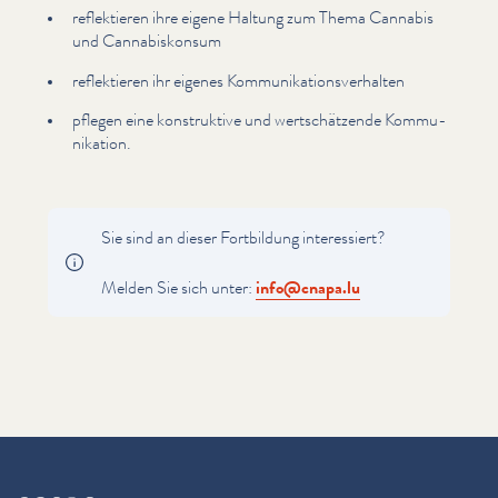
reflek­tieren ihre eigene Haltung zum Thema Cannabis
und Cannabiskon­sum
reflek­tieren ihr eigenes Kom­mu­nika­tionsver­hal­ten
pflegen eine kon­struk­tive und wertschätzende Kom­mu­
nika­tion.
Sie sind an dieser Fortbildung inter­essiert?
Melden Sie sich unter:
info@​cnapa.​lu