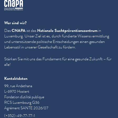
cnapa
Wer sind wir?
Das
CNAPA
ist das
Nationale Sucht­präven­tion­szen­trum
in
Luxemburg. Unser Ziel ist es, durch fundierte Wis­sensver­mit­tlung
und unter­stützende politische Entschei­dun­gen einen gesunden
Lebensstil in unserer Gesellschaft zu fördern.
Stärken Sie mit uns das Fundament für eine gesunde Zukunft – für
alle!
Kontaktdaten
99, rue Andethana
L-6970 Hostert
Fondation d'utilité publique
RCS Luxembourg G36
Agrément SANTE 2026/07
(+352)-49-77-77-1