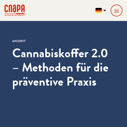
Direkt zum Inhalt springen
Cookie-Einstellungen
cnapa
DE
ANGEBOT
Cannabiskoffer 2.0
– Methoden für die
präventive Praxis
Informationen