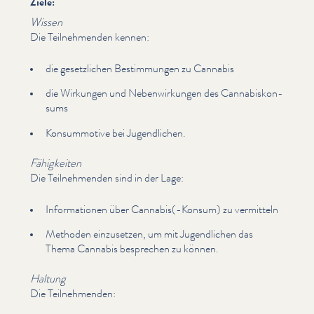
Ziele:
Wissen
Die Teil­nehmenden kennen:
die geset­zlichen Bes­tim­mungen zu Cannabis
die Wirkungen und Neben­wirkun­gen des Cannabiskon­
sums
Kon­sum­mo­tive bei Jugendlichen.
Fähigkeiten
Die Teil­nehmenden sind in der Lage:
Infor­ma­tio­nen über Cannabis(-Konsum) zu vermitteln
Methoden einzusetzen, um mit Jugendlichen das
Thema Cannabis besprechen zu können.
Haltung
Die Teil­nehmenden: