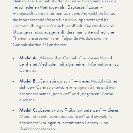
bleiben. Der Cannabiskof­fer 2.0 ist so konzipiert, dass die
ver­schiede­nen Methoden als
“
Baukasten” zusam­
mengestellt werden können. Je nachdem, welchen Fokus
die mod­erierende Person für die Gruppe setzt und bei
welchen Übungen er/​sie sich wohlfühlt. Die Module und
Übungen sind so ausgewählt, dass man unter­schiedliche
Themen ansprechen kann. Folgende Module sind im
Cannabiskof­fer 2.0 enthalten:
Modul A:
„
Wissen über Cannabis“ — dieses Modul
beinhaltet Methoden mit allgemeinen Infor­ma­tio­nen zu
Cannabis.
Modul B:
„
Cannabiskon­sum“ — dieses Modul widmet
sich dem Cannabiskon­sum im engeren Sinne und ins­
beson­dere seiner
„
positiven“ und
„
negativen“ Kon­se­
quen­zen.
Modul C:
„
Lebens- und Risikokom­pe­ten­zen“ — dieses
Modul ist nicht
„
cannabis­spez­i­fisch“ und enthält ins­
beson­dere Übungen zu bestimmten Lebens- und
Risikokom­pe­ten­zen.