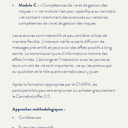
Module C :
« Compétences de vie et de gestion des
risques » — ce module n’est pas « spécifique au cannabis
» et contient notamment des exercices sur certaines
compétences de vie et de gestion des risques.
Les exercices sont interactifs et peuvent être utilisés de
manière flexible. L’in­ter­ac­tiv­ité favorise la diffusion de
messages préventifs et peut avoir des effets positifs à long
terme. La trans­mis­sion pure d’in­for­ma­tions montre des
effets limités. L’échange et l’in­ter­ac­tion avec les jeunes et
leurs univers de vie sont importants : ce qui les préoccupe
au quotidien et le rôle que le cannabis peut y jouer.
Après la formation appropriée par le CNAPA, les
participant/​e/​s peuvent emprunter ou acheter gra­tu­ite­ment
le Cannabiskof­fer 2.0.
Approches méthodologiques :
Conférences
Exercices interactifs