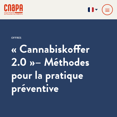
Passer directement au contenu
Panneau de gestion des cookies
cnapa
FR
OFFRES
« Cannabiskoffer
2.0 »– Méthodes
pour la pratique
préventive