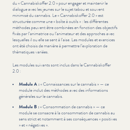
du « Cannabiskof­fer 2.0 » pour engager et maintenir le
dialogue avec les jeunes sur le sujet tabou et souvent
minimisé du cannabis. Le « Cannabiskof­fer 2.0 » est
structurée comme une « boîte à outils » : les différentes
méthodes peuvent être combinées en fonction des objectifs
fixés par l’animatrice ou l’animateur et des approches avec
lesquelles il ou elle se sent à l’aise. Les modules et exercices
ont été choisis de manière à permettre l’exploration de
thématiques variées.
Les modules suivants sont inclus dans le Cannabiskof­fer
2.0 :
Module A :
« Con­nais­sances sur le cannabis » — ce
module inclut des méthodes avec des infor­ma­tions
générales sur le cannabis.
Module B :
« Con­som­ma­tion de cannabis » — ce
module se consacre à la con­som­ma­tion de cannabis au
sens strict et notamment à ses con­séquences « positives
» et « négatives ».