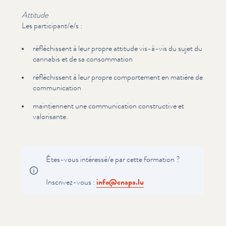
Attitude
Les participant/​e/​s :
réfléchissent à leur propre attitude vis-à-vis du sujet du
cannabis et de sa con­som­ma­tion
réfléchissent à leur propre com­porte­ment en matière de
com­mu­ni­ca­tion
main­ti­en­nent une com­mu­ni­ca­tion con­struc­tive et
valorisante.
Êtes-vous intéressé/​e par cette formation ?
Inscrivez-vous :
info@​cnapa.​lu