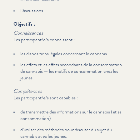
Discussions
Objectifs :
Con­nais­sances
Les participant/​e/​s connaissent :
les dis­po­si­tions légales concernant le cannabis
les effets et les effets secondaires de la con­som­ma­tion
de cannabis — les motifs de con­som­ma­tion chez les
jeunes.
Compétences
Les participant/​e/​s sont capables :
de transmettre des infor­ma­tions sur le cannabis (et sa
con­som­ma­tion)
d’utiliser des méthodes pour discuter du sujet du
cannabis avec les jeunes.