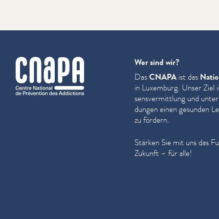
cnapa
Wer sind wir?
Das
CNAPA
ist das
Natio
in Luxemburg. Unser Ziel i
sensver­mit­tlung und unter
dun­gen einen gesunden Leb
zu fördern.
Stärken Sie mit uns das F
Zukunft – für alle!