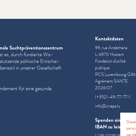
Kontaktdaten
nale Sucht­präven­tion­szen­trum
99, rue Andethana
st es, durch fundierte Wis­
L-6970 Hostert
­stützende politische Entschei­
Fondation d'utilité
ensstil in unserer Gesellschaft
publique
RCS Luxembourg G36
Agrément SANTE
2026/07
undament für eine gesunde
(+352)-49-77-77-1
info@cnapa.lu
Spenden sind an di
Diese
IBAN zu leisten
perso
werde
LU91 0019 1300 085