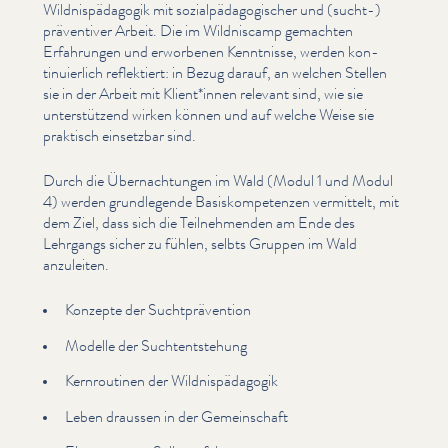
Wild­nis­päd­a­gogik mit sozialpäd­a­gogis­ch­er und (sucht-)
präventiver Arbeit. Die im Wildniscamp gemachten
Erfahrungen und erworbenen Kenntnisse, werden kon­
tinuier­lich reflektiert: in Bezug darauf, an welchen Stellen
sie in der Arbeit mit Klient*innen relevant sind, wie sie
unter­stützend wirken können und auf welche Weise sie
praktisch einsetzbar sind.
Durch die Über­nach­tun­gen im Wald (Modul 1 und Modul
4) werden grundle­gende Basiskom­pe­ten­zen vermittelt, mit
dem Ziel, dass sich die Teil­nehmenden am Ende des
Lehrgangs sicher zu fühlen, selbts Gruppen im Wald
anzuleiten.
Konzepte der Sucht­präven­tion
Modelle der Such­t­entste­hung
Kern­rou­ti­nen der Wild­nis­päd­a­gogik
Leben draussen in der Gemein­schaft