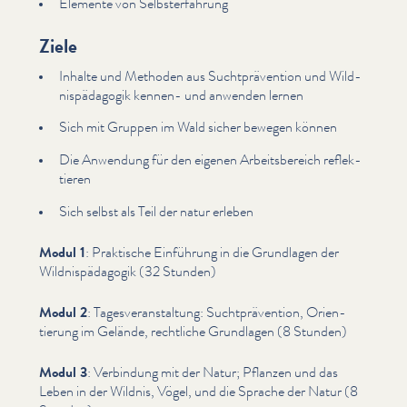
Elemente von Selb­ster­fahrung
Ziele
Inhalte und Methoden aus Sucht­präven­tion und Wild­
nis­päd­a­gogik kennen- und anwenden lernen
Sich mit Gruppen im Wald sicher bewegen können
Die Anwendung für den eigenen Arbeits­bere­ich reflek­
tieren
Sich selbst als Teil der natur erleben
Modul 1
: Praktische Einführung in die Grundlagen der
Wild­nis­päd­a­gogik (32 Stunden)
Modul 2
: Tagesver­anstal­tung: Sucht­präven­tion, Ori­en­
tierung im Gelände, rechtliche Grundlagen (8 Stunden)
Modul 3
: Verbindung mit der Natur; Pflanzen und das
Leben in der Wildnis, Vögel, und die Sprache der Natur (8