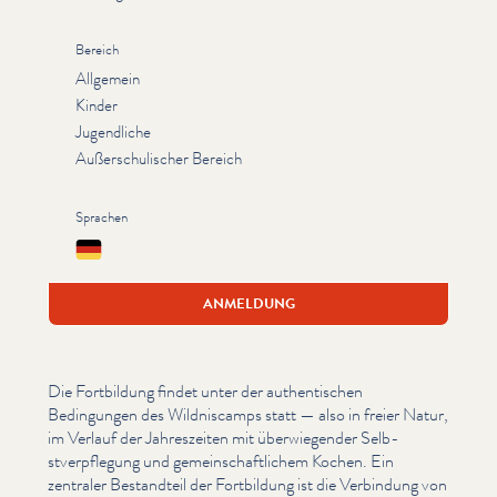
Bereich
Allgemein
Kinder
Jugendliche
Außerschulischer Bereich
Sprachen
Deutsch
ANMELDUNG
Die Fortbildung findet unter der authen­tis­chen
Bedingungen des Wild­nis­camps statt — also in freier Natur,
im Verlauf der Jahreszeit­en mit über­wiegen­der Selb­
stverpfle­gung und gemein­schaftlichem Kochen. Ein
zentraler Bestandteil der Fortbildung ist die Verbindung von