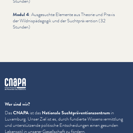
Stunden)
Modul 4
: Ausgesuchte Elemente aus Theorie und Praxis
der Wild­nis­päd­a­gogik und der Sucht­präven­tion (32
Stunden)
cnapa
Wer sind wir?
Das
CNAPA
ist das
Nationale Sucht­präven­tion­szen­trum
in
Luxemburg. Unser Ziel ist es, durch fundierte Wis­sensver­mit­tlung
und unter­stützende politische Entschei­dun­gen einen gesunden
Lebensstil in unserer Gesellschaft zu fördern.