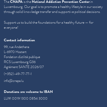
The
CNAPA
is the
National Addiction Prevention Center
in
Luxembourg. Our goal is to promote a healthy lifestyle in our society
through solid knowledge transfer and supportive political decisions.
Support us to build the foundations for a healthy future — for
everyone!
Contact information
99, rue Andethana
L-6970 Hostert
Fondation d'utilité publique
RCS Luxembourg G36
Agrément SANTE 2026/07
(+352)-49-77-77-1
info@cnapa.lu
Donations are welcome to IBAN
LU91 0019 1300 0854 3000