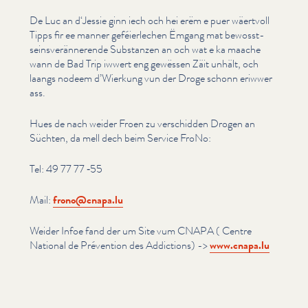
De Luc an d‘Jessie ginn iech och hei erëm e puer wäertvoll
Tipps fir ee manner geféier­lechen Ëmgang mat bewosst­
seinsverän­nerende Substanzen an och wat e ka maache
wann de Bad Trip iwwert eng gewëssen Zäit unhält, och
laangs nodeem d’Wierkung vun der Droge schonn eriwwer
ass.
Hues de nach weider Froen zu verschidden Drogen an
Süchten, da mell dech beim Service FroNo:
Tel: 49 77 77 ‑55
Mail:
frono@​cnapa.​lu
Weider Infoe fand der um Site vum CNAPA ( Centre
National de Prévention des Addictions) ->
www​.cnapa​.lu