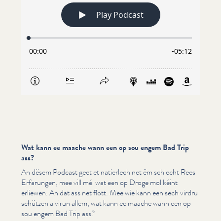
Wat kann ee maache wann een op sou engem Bad Trip
ass?
An dësem Podcast geet et natierlech net ëm schlecht Rees
Erfarungen, mee vill méi wat een op Droge mol kéint
erliewen. An dat ass net flott. Mee wie kann een sech virdru
schützen a virun allem, wat kann ee maache wann een op
sou engem Bad Trip ass?