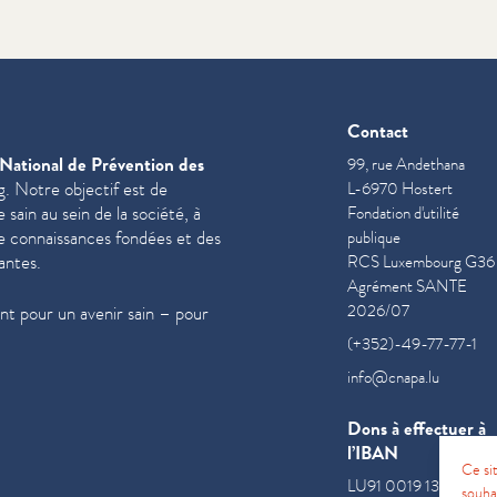
Contact
National de Prévention des
99, rue Andethana
. Notre objectif est de
L-6970 Hostert
sain au sein de la société, à
Fondation d'utilité
de con­nais­sances fondées et des
publique
antes.
RCS Luxembourg G36
Agrément SANTE
2026/07
t pour un avenir sain – pour
(+352)-49-77-77-1
info@cnapa.lu
Dons à effectuer à
l’IBAN
Ce si
LU91 0019 1300 085
souha