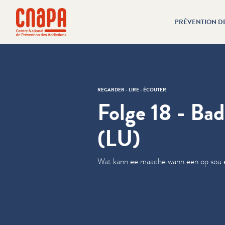
Passer directement au contenu
Panneau de gestion des cookies
PRÉVENTION D
cnapa
REGARDER - LIRE - ÉCOUTER
Folge 18 - Bad
(LU)
Wat kann ee maache wann een op sou 