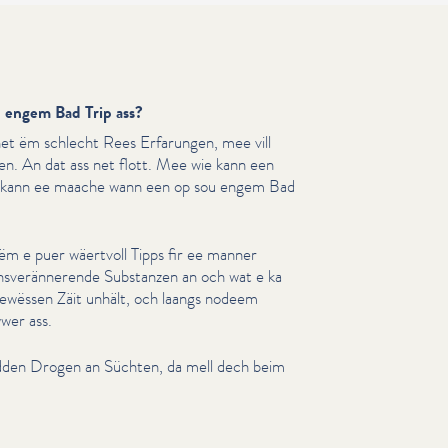
 engem Bad Trip ass?
et ëm schlecht Rees Erfarungen, mee vill
n. An dat ass net flott. Mee wie kann een
at kann ee maache wann een op sou engem Bad
rëm e puer wäertvoll Tipps fir ee manner
nsverän­nerende Substanzen an och wat e ka
ewëssen Zäit unhält, och laangs nodeem
wer ass.
dden Drogen an Süchten, da mell dech beim