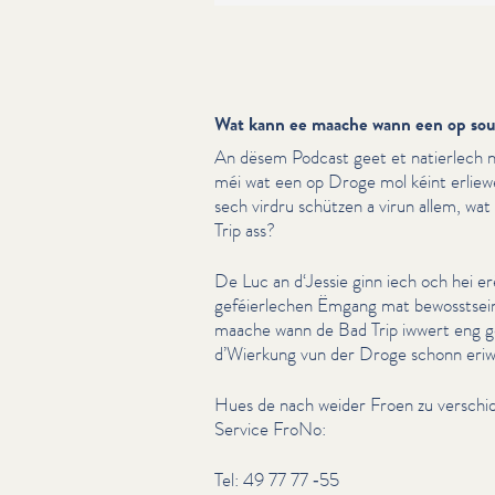
Wat kann ee maache wann een op sou
An dësem Podcast geet et natierlech n
méi wat een op Droge mol kéint erliewe
sech virdru schützen a virun allem, w
Trip ass?
De Luc an d‘Jessie ginn iech och hei e
geféier­lechen Ëmgang mat bewosst­sei
maache wann de Bad Trip iwwert eng g
d’Wierkung vun der Droge schonn eriw
Hues de nach weider Froen zu verschi
Service FroNo:
Tel: 49 77 77 ‑55