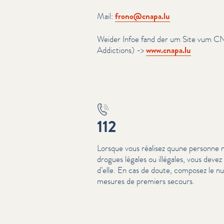
Mail:
frono@​cnapa.​lu
Weider Infoe fand der um Site vum C
Addictions) ->
www​.cnapa​.lu
112
Lorsque vous réalisez quune personne 
drogues légales ou illégales, vous deve
d’elle. En cas de doute, composez le 
mesures de premiers secours.