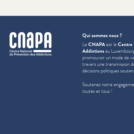
cnapa
Qui sommes nous ?
Le
CNAPA
est le
Centre 
Addictions
au Luxembourg
promouvoir un mode de vie 
travers une trans­mis­sion 
décisions politiques souten
Soutenez notre engagemen
toutes et tous !