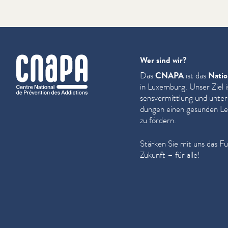
cnapa
Wer sind wir?
Das
CNAPA
ist das
Natio
in Luxemburg. Unser Ziel i
sensver­mit­tlung und unter
dun­gen einen gesunden Leb
zu fördern.
Stärken Sie mit uns das F
Zukunft – für alle!