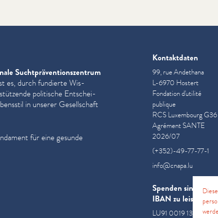
Kontaktdaten
nale Sucht­präven­tion­szen­trum
99, rue Andethana
st es, durch fundierte Wis­
L-6970 Hostert
­stützende politische Entschei­
Fondation d'utilité
ensstil in unserer Gesellschaft
publique
RCS Luxembourg G36
Agrément SANTE
2026/07
undament für eine gesunde
(+352)-49-77-77-1
info@cnapa.lu
Spenden sind an di
Diese
IBAN zu leisten
perso
werde
LU91 0019 1300 085