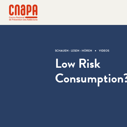
Direkt zum Inhalt springen
Cookie-Einstellungen
cnapa
SCHAUEN - LESEN - HÖREN
VIDEOS
Low Risk
Consumption