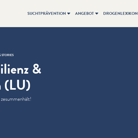
SUCHTPRÄVENTION
ANGEBOT
DROGENLEXIKON
 STORIES
ilienz &
 (LU)
s zesum­men­hält!