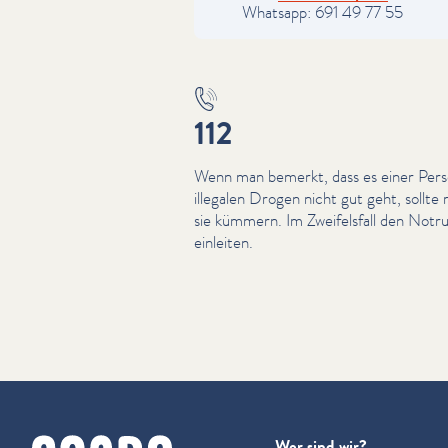
Whatsapp: 691 49 77 55
112
Wenn man bemerkt, dass es einer Per
illegalen Drogen nicht gut geht, sollte
sie kümmern. Im Zweifels­fall den No
einleiten.
cnapa
Wer sind wir?