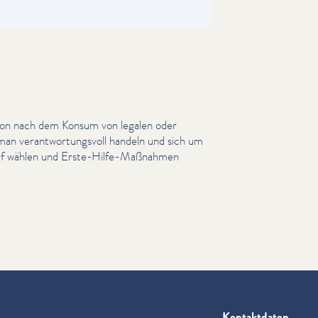
son nach dem Konsum von legalen oder
 man ver­ant­wor­tungsvoll handeln und sich um
truf wählen und Erste-Hilfe-Maßnahmen
Kontaktdaten