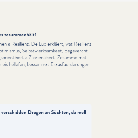
les zesummenhält!
nen a Resilienz. De Luc erkläert, wat Resilienz
Optimismus, Selb­st­wierk­sam­keet, Eegev­er­ant­
­sori­en­téiert a Zilo­ri­en­téiert. Zesumme mat
 eis hëllefen, besser mat Eraus­fuerderun­gen
 verschidden Drogen an Süchten, da mell