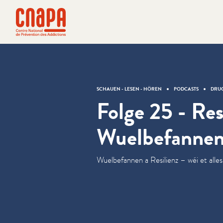
Direkt zum Inhalt springen
Cookie-Einstellungen
cnapa
SCHAUEN - LESEN - HÖREN
PODCASTS
DRUG
Folge 25 - Res
Wuelbefannen
Wuel­be­fan­nen a Resilienz – wéi et alle