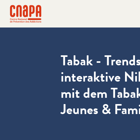
Direkt zum Inhalt springen
Cookie-Einstellungen
cnapa
Tabak - Trends
interaktive N
mit dem Tabak
Jeunes & Fami