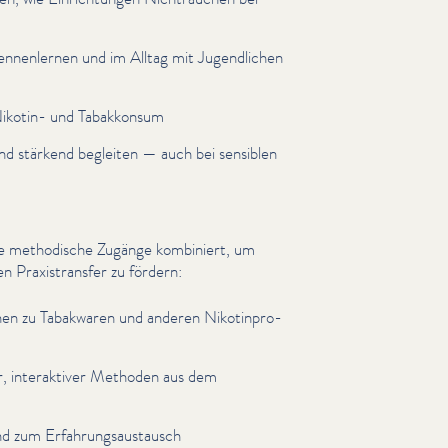
en­nen­ler­nen und im Alltag mit Jugendlichen
Nikotin- und Tabakkonsum
nd stärkend begleiten — auch bei sensiblen
ene methodische Zugänge kombiniert, um
 Prax­is­trans­fer zu fördern:
tio­nen zu Tabakwaren und anderen Nikot­in­pro­
, inter­ak­tiv­er Methoden aus dem
 und zum Erfahrungsaus­tausch