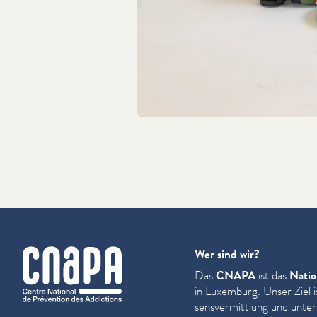
cnapa
Wer sind wir?
Das
CNAPA
ist das
Natio
in Luxemburg. Unser Ziel i
sensver­mit­tlung und unter