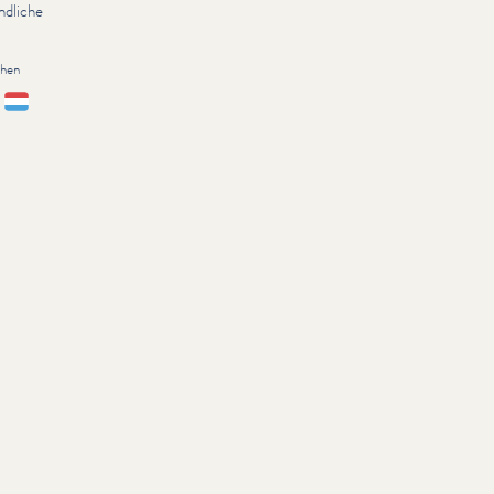
ndliche
chen
sch
Lëtzebuergesch