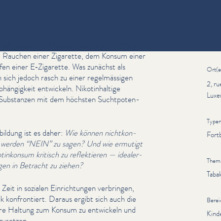
Erfahrungen mit Nikotin im sozialem Umfeld —
Inform
eim Rauchen einer Zigarette, dem Konsum einer
n einer E‑Zigarette. Was zunächst als
Ort(e
 sich jedoch rasch zu einer regelmäs­si­gen
2, r
hängigkeit entwickeln. Nikot­in­haltige
Luxe
en Substanzen mit dem höchsten Sucht­poten­
Type
bildung ist es daher:
Wie können nichtkon­
Fort
t werden
“
NEIN” zu sagen? Und wie ermutigt
kon­sum kritisch zu reflek­tieren — ide­al­er­
Them
­gen in Betracht zu ziehen?
Taba
eit in sozialen Ein­rich­tun­gen verbringen,
k kon­fron­tiert. Daraus ergibt sich auch die
Berei
lare Haltung zum Konsum zu entwickeln und
Kind
usetzen.