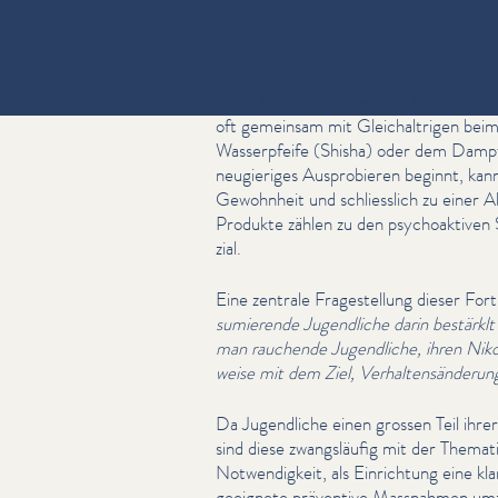
Viele Jugendliche machen ihre erste 
oft gemeinsam mit Gle­ichal­tri­gen b
Wasserpfeife (Shisha) oder dem Dampfe
neugieriges Aus­pro­bieren beginnt, kann
Gewohnheit und schliesslich zu einer Ab
Produkte zählen zu den psy­choak­tiv­
zial.
Eine zentrale Fragestel­lung dieser Fort
sum­ierende Jugendliche darin bestärkl
man rauchende Jugendliche, ihren Nikotin
weise mit dem Ziel, Ver­hal­tensän­derun
Da Jugendliche einen grossen Teil ihrer Z
sind diese zwangsläu­fig mit der Themati
Notwendigkeit, als Einrichtung eine k
geeignete präventive Massnahmen umz