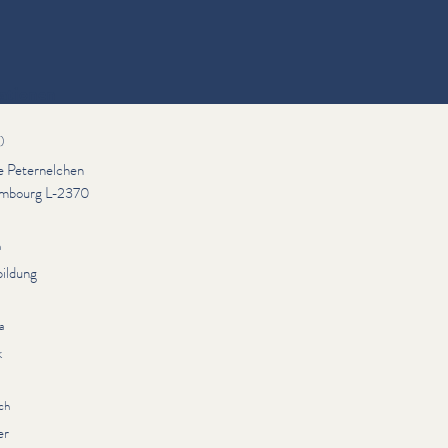
ationen
)
ue Peternelchen
mbourg L-2370
n
bildung
a
k
ch
er