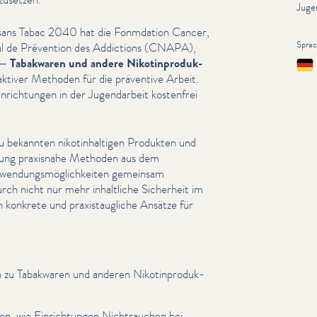
Juge
sans Tabac 2040 hat die Fonmdation Cancer,
Spra
al de Prévention des Addictions (CNAPA),
— Tabakwaren und andere Nikot­in­pro­duk­
Deut
­tiv­er Methoden für die präventive Arbeit.
­rich­tun­gen in der Jugen­dar­beit kostenfrei
u bekannten nikot­in­halti­gen Produkten und
ldung praxisnahe Methoden aus dem
nwen­dungsmöglichkeit­en gemeinsam
urch nicht nur mehr inhaltliche Sicherheit im
nkrete und prax­is­taugliche Ansätze für
nen zu Tabakwaren und anderen Nikot­in­pro­duk­
en, wie Ein­rich­tun­gen Nich­trauchen bei