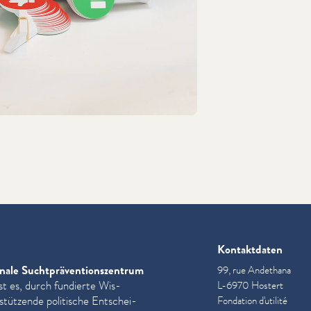
Kontaktdaten
nale Sucht­präven­tion­szen­trum
99, rue Andethana
st es, durch fundierte Wis­
L-6970 Hostert
­stützende politische Entschei­
Fondation d'utilité