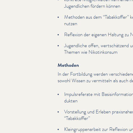
Jugendlichen fördern können
Methoden aus dem
“
Tabakkoffer” k
nutzen
Reflexion der eigenen Haltung zu 
Jugendliche offen, wertschätzend u
Themen wie Nikotinkon­sum
Methoden
In der Fortbildung werden ver­schied
sowohl Wissen zu vermitteln als auch den
Impul­srefer­ate mit Basis­in­for­ma­
duk­ten
Vorstellung und Erleben praxisnaher
“
Tabakkoffer”
Kle­in­grup­pe­nar­beit zur Reflexion