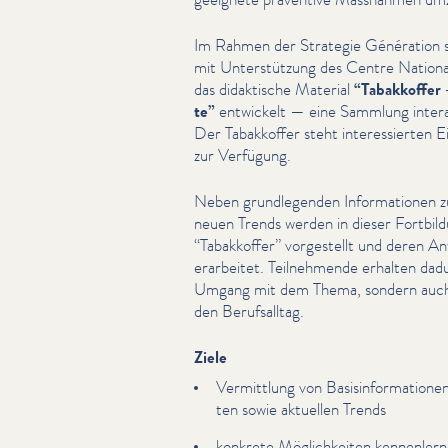
Im Rahmen der Strategie Génération 
mit Unter­stützung des Centre Nation
das didaktische Material
“
Tabakkoffer 
te”
entwickelt — eine Sammlung inter­ak
Der Tabakkoffer steht inter­essierten Ein
zur Verfügung.
Neben grundle­gen­den Infor­ma­tio­nen z
neuen Trends werden in dieser Fortbi
“
Tabakkoffer” vorgestellt und deren A
erarbeitet. Teil­nehmende erhalten dad
Umgang mit dem Thema, sondern auch ko
den Beruf­sall­t­ag.
Ziele
Vermittlung von Basis­in­for­ma­tio­
ten sowie aktuellen Trends
konkrete Möglichkeit­en ken­nen­ler­n