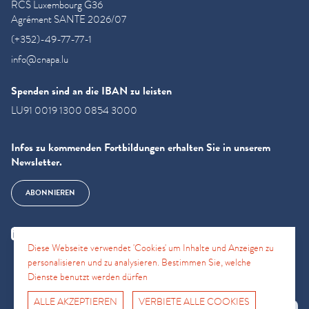
RCS Luxembourg G36
Agrément SANTE 2026/07
(+352)-49-77-77-1
info@cnapa.lu
Spenden sind an die IBAN zu leisten
LU91 0019 1300 0854 3000
Infos zu kommenden Fortbildungen erhalten Sie in unserem
Newsletter.
ABONNIEREN
Diese Webseite verwendet 'Cookies' um Inhalte und Anzeigen zu
personalisieren und zu analysieren. Bestimmen Sie, welche
Dienste benutzt werden dürfen
ALLE AKZEPTIEREN
VERBIETE ALLE COOKIES