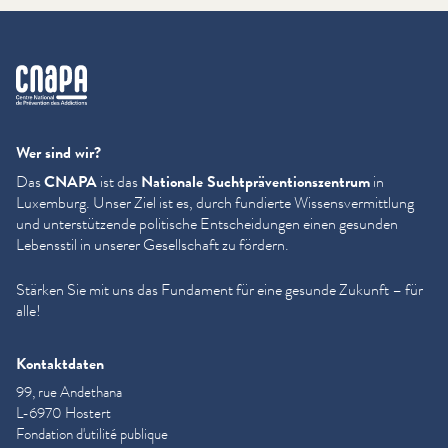
cnapa
Wer sind wir?
Das
CNAPA
ist das
Nationale Sucht­präven­tion­szen­trum
in
Luxemburg. Unser Ziel ist es, durch fundierte Wis­sensver­mit­tlung
und unter­stützende politische Entschei­dun­gen einen gesunden
Lebensstil in unserer Gesellschaft zu fördern.
Stärken Sie mit uns das Fundament für eine gesunde Zukunft – für
alle!
Kontaktdaten
99, rue Andethana
L-6970 Hostert
Fondation d'utilité publique