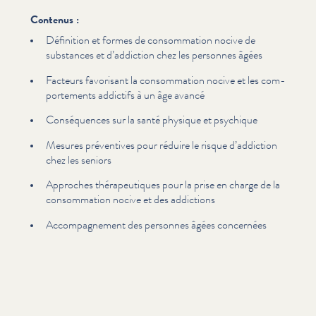
Contenus :
Définition et formes de con­som­ma­tion nocive de
substances et d’addiction chez les personnes âgées
Facteurs favorisant la con­som­ma­tion nocive et les com­
porte­ments addictifs à un âge avancé
Con­séquences sur la santé physique et psychique
Mesures préventives pour réduire le risque d’addiction
chez les seniors
Approches thérapeu­tiques pour la prise en charge de la
con­som­ma­tion nocive et des addictions
Accom­pa­g­ne­ment des personnes âgées concernées