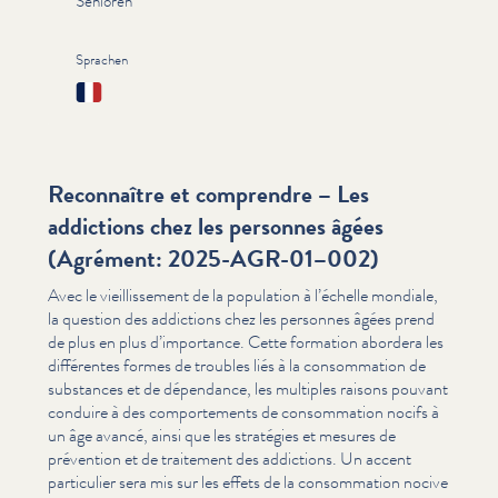
Senioren
Sprachen
Français
Reconnaître et comprendre – Les
addictions chez les personnes âgées
(Agrément: 2025-AGR-01–002)
Avec le vieil­lisse­ment de la population à l’échelle mondiale,
la question des addictions chez les personnes âgées prend
de plus en plus d’im­por­tance. Cette formation abordera les
différentes formes de troubles liés à la con­som­ma­tion de
substances et de dépendance, les multiples raisons pouvant
conduire à des com­porte­ments de con­som­ma­tion nocifs à
un âge avancé, ainsi que les stratégies et mesures de
prévention et de traitement des addictions. Un accent
particulier sera mis sur les effets de la con­som­ma­tion nocive