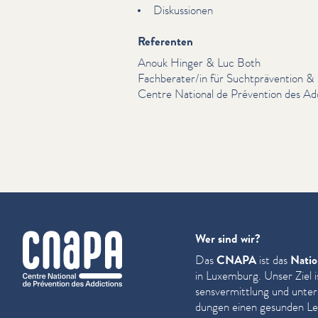
Diskus­sio­nen
Referenten
Anouk Hinger & Luc Both
Fachberater/​in für Sucht­präven­tio
Centre National de Prévention des Add
cnapa
Wer sind wir?
Das
CNAPA
ist das
Natio
in Luxemburg. Unser Ziel i
sensver­mit­tlung und unter
dun­gen einen gesunden Leb