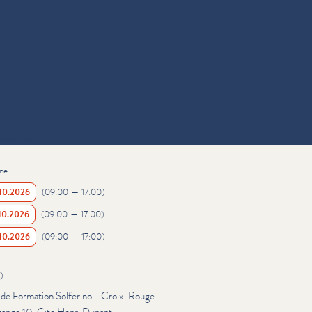
ationen
ne
10.2026
(
09:00
—
17:00
)
10.2026
(
09:00
—
17:00
)
10.2026
(
09:00
—
17:00
)
)
e de Formation Solferino - Croix-Rouge