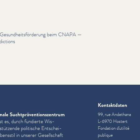
n & Gesund­heits­förderung beim CNAPA —
ictions
Kontaktdaten
nale Sucht­präven­tion­szen­trum
99, rue Andethana
st es, durch fundierte Wis­
L-6970 Hostert
­stützende politische Entschei­
Fondation d'utilité
ensstil in unserer Gesellschaft
publique