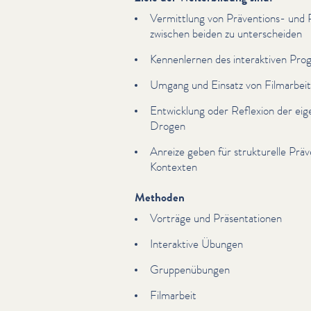
Vermittlung von Präventions- und R
zwischen beiden zu unter­schei­den
Ken­nen­ler­nen des inter­ak­tiv­en 
Umgang und Einsatz von Filmarbei
Entwicklung oder Reflexion der ei
Drogen
Anreize geben für struk­turelle Pr
Kontexten
Methoden
Vorträge und Präsen­ta­tio­nen
Interaktive Übungen
Grup­penübun­gen
Filmarbeit