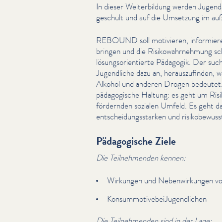
In dieser Weit­er­bil­dung werden J
geschult und auf die Umsetzung im auße
REBOUND soll motivieren, informieren
bringen und die Risikowahrnehmung sc
lösung­sori­en­tierte Pädagogik. Der s
Jugendliche dazu an, her­auszufind­en, 
Alkohol und anderen Drogen bedeute
päd­a­gogis­che Haltung: es geht um Ri
fördernden sozialen Umfeld. Es geht da
entschei­dungsstarken und risikobe­wus
Pädagogische Ziele
Die Teil­nehmenden kennen:
Wirkungen und Neben­wirkun­gen v
Kon­sum­mo­tive­bei­Ju­gendlichen
Die Teil­nehmenden sind in der Lage: