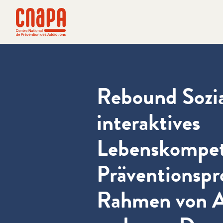
Direkt zum Inhalt springen
Cookie-Einstellungen
cnapa
Rebound Sozia
interaktives
Lebenskompet
Präventionsp
Rahmen von A