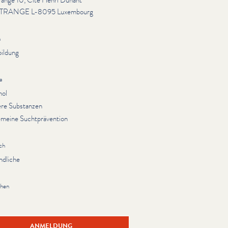
range 10, Cite Henri Dunant
TRANGE L-8095 Luxembourg
n
bildung
a
hol
re Substanzen
emeine Suchtprävention
ch
ndliche
chen
sch
ANMELDUNG