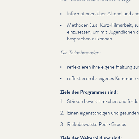
Infor­ma­tio­nen über Alkohol und a
Methoden (u.a. Kurz-Filmarbeit, s
einzusetzen, um mit Jugendlichen 
besprechen zu können
Die Teil­nehmenden:
reflek­tieren ihre eigene Haltung
reflek­tieren ihr eigenes Kom­mu­nika­
Ziele des Programmes sind:
Stärken bewusst machen und förde
Einen eigen­ständi­gen und gesunde
Risikobe­wusste Peer-Groups
Ziele der Weiterbildung sind: