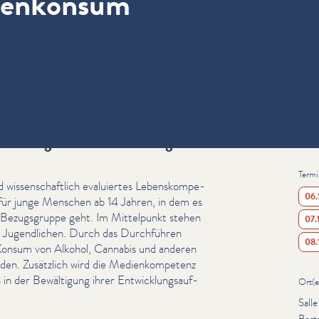
genkonsum
ahrungen lernen — den eigenen
Inform
Termi
wis­senschaftlich evaluiertes Leben­skom­pe­
06.
 für junge Menschen ab 14 Jahren, in dem es
 Bezugs­gruppe geht. Im Mittelpunkt stehen
07.
von Jugendlichen. Durch das Durchführen
08.
Konsum von Alkohol, Cannabis und anderen
en. Zusätzlich wird die Medi­enkom­pe­tenz
in der Bewältigung ihrer Entwick­lungsauf­
Ort(e
Sall