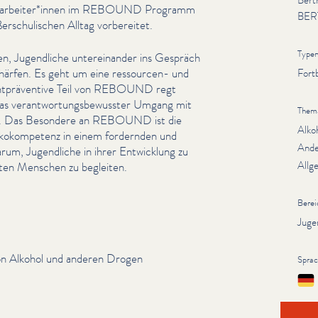
Bert
ugendarbeiter*innen im REBOUND Programm
BER
r­schulis­chen Alltag vorbereitet.
Type
, Jugendliche untere­inan­der ins Gespräch
härfen. Es geht um eine ressourcen- und
Fort
ucht­präven­tive Teil von REBOUND regt
was ver­ant­wor­tungs­be­wusster Umgang mit
Them
t. Das Besondere an REBOUND ist die
Alko
sikokom­pe­tenz in einem fordernden und
Ande
rum, Jugendliche in ihrer Entwicklung zu
Allg
sten Menschen zu begleiten.
Berei
Juge
on Alkohol und anderen Drogen
Spra
Deut