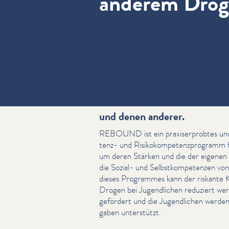
anderem Dro
REBOUND bedeutet: aus Erf
und denen anderer.
REBOUND ist ein praxis­er­probtes und 
tenz- und Risikokom­pe­ten­zpro­gramm
um deren Stärken und die der eigenen
die Sozial- und Selb­stkom­pe­ten­zen 
dieses Programmes kann der riskante 
Drogen bei Jugendlichen reduziert werd
gefördert und die Jugendlichen werden 
gaben unterstützt.