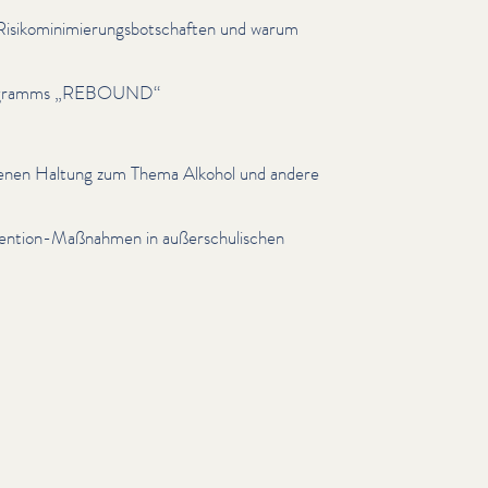
isiko­min­imierungs­botschaften und warum
Programms
„
REBOUND“
t
genen Haltung zum Thema Alkohol und andere
ävention-Maßnahmen in außer­schulis­chen